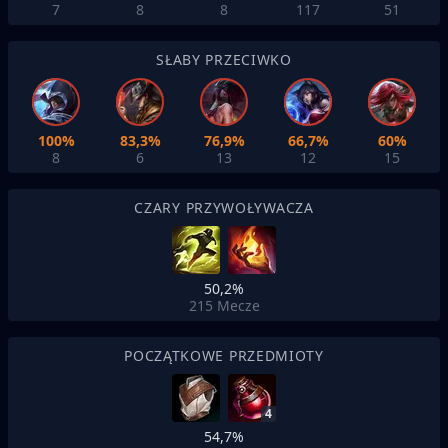
7
8
8
117
51
SŁABY PRZECIWKO
100%
83,3%
76,9%
66,7%
60%
8
6
13
12
15
CZARY PRZYWOŁYWACZA
50,2%
215
Mecze
POCZĄTKOWE PRZEDMIOTY
4
54,7%