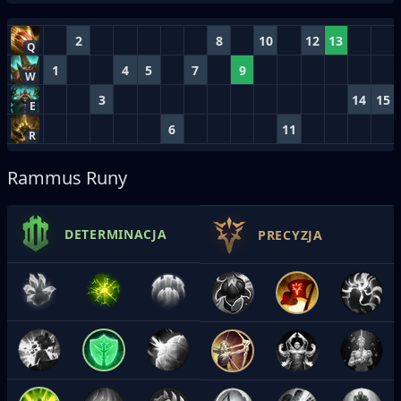
2
8
10
12
13
Q
1
4
5
7
9
W
3
14
15
E
6
11
R
Rammus Runy
DETERMINACJA
PRECYZJA