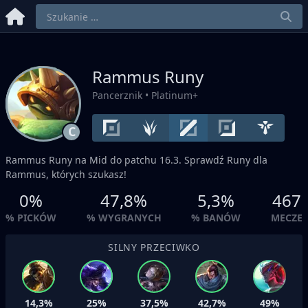
Rammus Runy
Pancerznik
• Platinum+
C
Rammus Runy na
Mid
do patchu 16.3. Sprawdź Runy dla
Rammus, których szukasz!
0%
47,8%
5,3%
467
% PICKÓW
% WYGRANYCH
% BANÓW
MECZE
SILNY PRZECIWKO
14,3%
25%
37,5%
42,7%
49%