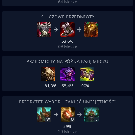
64
Mecze
KLUCZOWE PRZEDMIOTY
53,6%
69
Mecze
PRZEDMIOTY NA PÓŹNĄ FAZĘ MECZU
81,3%
68,4%
100%
PRIORYTET WYBORU ZAKLĘĆ UMIEJĘTNOŚCI
W
Q
E
59%
29
Mecze