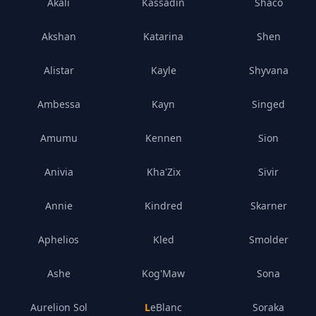
Akali
Kassadin
Shaco
Akshan
Katarina
Shen
Alistar
Kayle
Shyvana
Ambessa
Kayn
Singed
Amumu
Kennen
Sion
Anivia
Kha'Zix
Sivir
Annie
Kindred
Skarner
Aphelios
Kled
Smolder
Ashe
Kog'Maw
Sona
Aurelion Sol
LeBlanc
Soraka