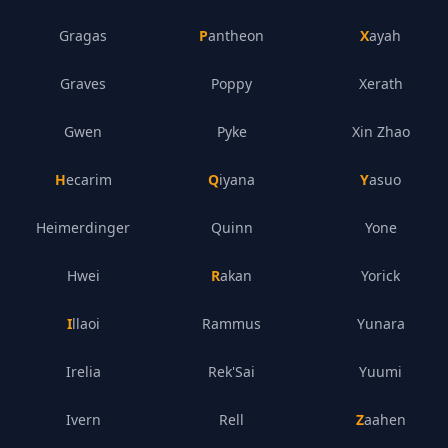
Gragas
Pantheon
Xayah
Graves
Poppy
Xerath
Gwen
Pyke
Xin Zhao
Hecarim
Qiyana
Yasuo
Heimerdinger
Quinn
Yone
Hwei
Rakan
Yorick
Illaoi
Rammus
Yunara
Irelia
Rek'Sai
Yuumi
Ivern
Rell
Zaahen