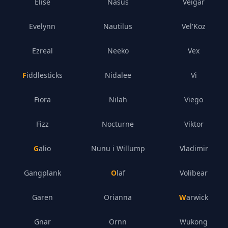
Elise
Nasus
Veigar
Evelynn
Nautilus
Vel'Koz
Ezreal
Neeko
Vex
Fiddlesticks
Nidalee
Vi
Fiora
Nilah
Viego
Fizz
Nocturne
Viktor
Galio
Nunu i Willump
Vladimir
Gangplank
Olaf
Volibear
Garen
Orianna
Warwick
Gnar
Ornn
Wukong