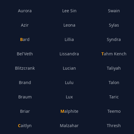
Aurora
Lee Sin
Swain
Azir
Leona
Sylas
Bard
Lillia
Syndra
Bel'Veth
Lissandra
Tahm Kench
Blitzcrank
Lucian
Taliyah
Brand
Lulu
Talon
Braum
Lux
Taric
Briar
Malphite
Teemo
Caitlyn
Malzahar
Thresh