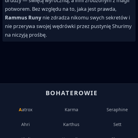
drudzy — świętą wyrocznią, a inni zrodzonym z magii
potworem. Bez względu na to, jaka jest prawda,
Rammus Runy
nie zdradza nikomu swych sekretów i
nie przerywa swojej wędrówki przez pustynię Shurimy
na niczyją prośbę.
BOHATEROWIE
Aatrox
Karma
Seraphine
Ahri
Karthus
Sett