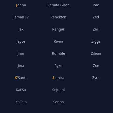
Janna
Renata Glasc
Zac
Jarvan IV
Renekton
Zed
Jax
Rengar
Zeri
Jayce
Riven
Ziggs
Jhin
Rumble
Zilean
Jinx
Ryze
Zoe
K'Sante
Samira
Zyra
Kai'Sa
Sejuani
Kalista
Senna