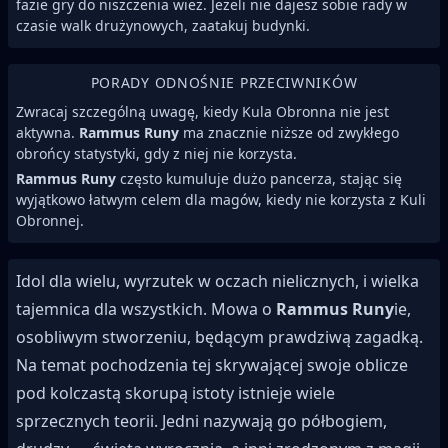
fazie gry do niszczenia wież. Jeżeli nie dajesz sobie rady w
czasie walk drużynowych, zaatakuj budynki.
PORADY ODNOŚNIE PRZECIWNIKÓW
Zwracaj szczególną uwagę, kiedy Kula Obronna nie jest
aktywna.
Rammus Runy
ma znacznie niższe od zwykłego
obrońcy statystyki, gdy z niej nie korzysta.
Rammus Runy
często kumuluje dużo pancerza, stając się
wyjątkowo łatwym celem dla magów, kiedy nie korzysta z Kuli
Obronnej.
Idol dla wielu, wyrzutek w oczach nielicznych, i wielka
tajemnica dla wszystkich. Mowa o
Rammus Runy
ie,
osobliwym stworzeniu, będącym prawdziwą zagadką.
Na temat pochodzenia tej skrywającej swoje oblicze
pod kolczastą skorupą istoty istnieje wiele
sprzecznych teorii. Jedni nazywają go półbogiem,