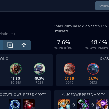
Sylas Runy na
Mid
do patchu 16.3
szukasz!
Platinum+
7,6%
48,4%
% PICKÓW
% WYGRANY
IWKO
SŁA
48,8%
49,5%
57,3%
55,7%
10 849
7529
6010
5453
OCZĄTKOWE PRZEDMIOTY
KLUCZOWE PRZEDMIOTY
2