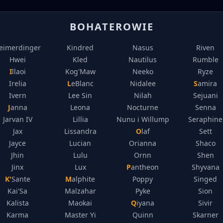
BOHATEROWIE
eimerdinger
Kindred
Nasus
Riven
Hwei
Kled
Nautilus
Rumble
Illaoi
Kog'Maw
Neeko
Ryze
Irelia
LeBlanc
Nidalee
Samira
Ivern
Lee Sin
Nilah
Sejuani
Janna
Leona
Nocturne
Senna
Jarvan IV
Lillia
Nunu i Willump
Seraphine
Jax
Lissandra
Olaf
Sett
Jayce
Lucian
Orianna
Shaco
Jhin
Lulu
Ornn
Shen
Jinx
Lux
Pantheon
Shyvana
K'Sante
Malphite
Poppy
Singed
Kai'Sa
Malzahar
Pyke
Sion
Kalista
Maokai
Qiyana
Sivir
Karma
Master Yi
Quinn
Skarner