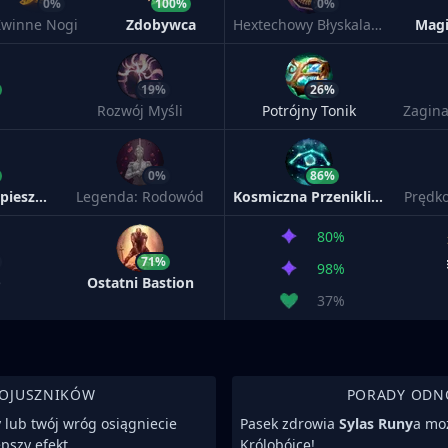
0%
100%
0%
Zwinne Nogi
Zdobywca
Hextechowy Błyskalazek
Mag
19%
26%
Rozwój Myśli
Potrójny Tonik
Zagina
0%
86%
Legenda: Przyspieszenie
Legenda: Rodowód
Kosmiczna Przenikliwość
Prędko
80%
71%
98%
e
Ostatni Bastion
37%
SOJUSZNIKÓW
PORADY ODN
y lub twój wróg osiągniecie
Pasek zdrowia
Sylas Runy
a mo
pszy efekt.
Królobójcę!