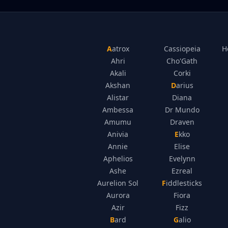
Aatrox
Cassiopeia
H
Ahri
Cho'Gath
Akali
Corki
Akshan
Darius
Alistar
Diana
Ambessa
Dr Mundo
Amumu
Draven
Anivia
Ekko
Annie
Elise
Aphelios
Evelynn
Ashe
Ezreal
Aurelion Sol
Fiddlesticks
Aurora
Fiora
Azir
Fizz
Bard
Galio