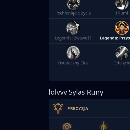
Pochłonięcie Życia
Triumf
Legenda: Żwawość
Ostateczny Cios
Odcięci
lolvvv
Sylas Runy
PRECYZJA