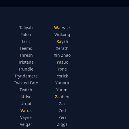
Taliyah
Warwick
Talon
Wukong
Taric
Xayah
Teemo
Xerath
Thresh
Xin Zhao
Tristana
Yasuo
Trundle
Yone
Tryndamere
Yorick
Twisted Fate
Yunara
Twitch
Yuumi
Udyr
Zaahen
Urgot
Zac
Varus
Zed
Vayne
Zeri
Veigar
Ziggs