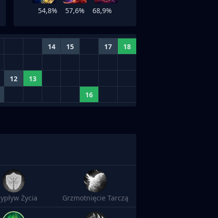
54,8%
57,6%
68,9%
14
15
17
18
12
13
16
zypływ Życia
Grzmotnięcie Tarczą