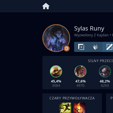
Sylas Runy
Wyzwolony Z Kajdan
• 
D
SILNY PRZEC
45,4%
47,6%
48,2%
3084
4970
6293
CZARY PRZYWOŁYWACZA
P