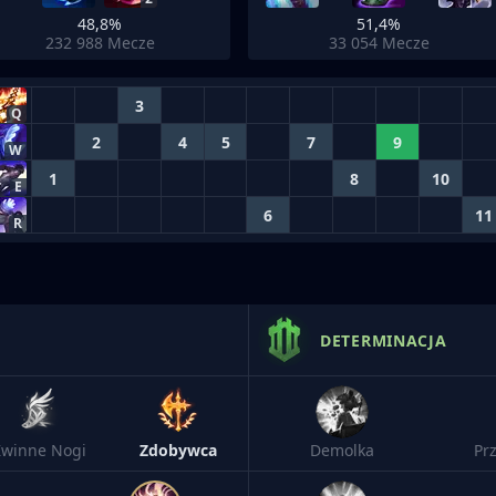
48,8%
51,4%
232 988
Mecze
33 054
Mecze
3
Q
2
4
5
7
9
W
1
8
10
E
6
11
R
DETERMINACJA
Zwinne Nogi
Zdobywca
Demolka
Pr