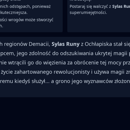
nich odstępach, ponieważ
Postaraj się walczyć z
Sylas Ru
kuteczniejsza.
superumiejętności.
ności wrogów może stworzyć
h.
h regionów Demacii,
Sylas Runy
z Ochłapiska stał s
łopcem, jego zdolność do odszukiwania ukrytej magii
ie wtrącili go do więzienia za obrócenie tej mocy p
 życie zahartowanego rewolucjonisty i używa magii z
tóremu kiedyś służył... a grono jego wyznawców złoż