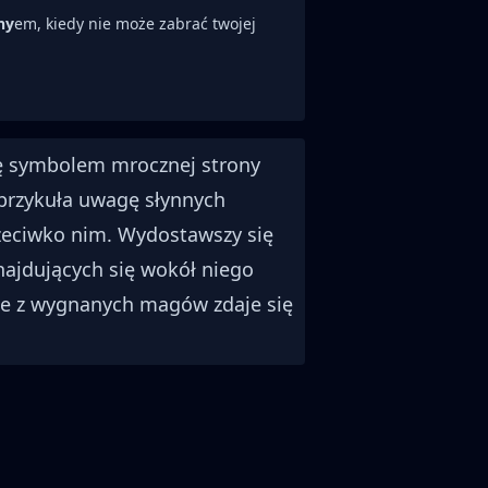
ny
em, kiedy nie może zabrać twojej
ię symbolem mrocznej strony
 przykuła uwagę słynnych
rzeciwko nim. Wydostawszy się
najdujących się wokół niego
one z wygnanych magów zdaje się