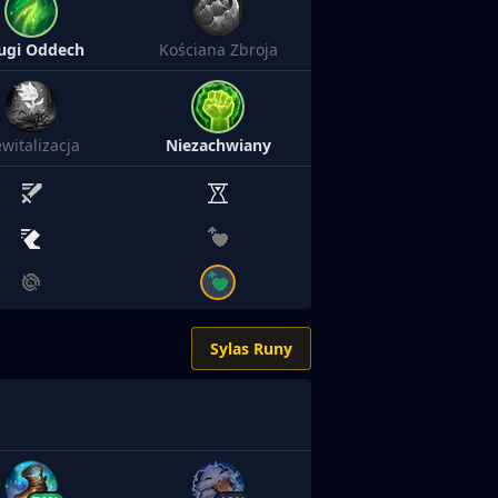
ugi Oddech
Kościana Zbroja
witalizacja
Niezachwiany
Sylas Runy