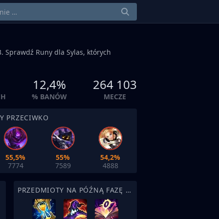
. Sprawdź Runy dla Sylas, których
12,4%
264 103
CH
% BANÓW
MECZE
BY PRZECIWKO
55,5%
55%
54,2%
7774
7589
4888
PRZEDMIOTY NA PÓŹNĄ FAZĘ MECZU