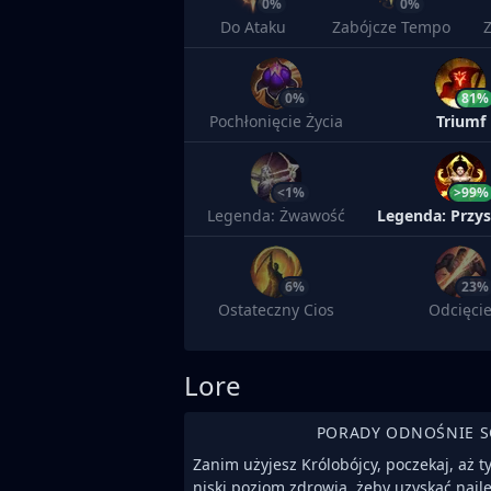
0%
0%
Do Ataku
Zabójcze Tempo
0%
81%
Pochłonięcie Życia
Triumf
<1%
>99%
Legenda: Żwawość
6%
23%
Ostateczny Cios
Odcięci
Lore
PORADY ODNOŚNIE 
Zanim użyjesz Królobójcy, poczekaj, aż t
niski poziom zdrowia, żeby uzyskać najle