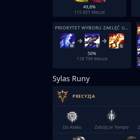
49,8%
115 651
Mecze
PRIORYTET WYBORU ZAKLĘĆ UMIEJĘTNOŚCI
W
E
Q
50%
118 799
Mecze
Sylas Runy
PRECYZJA
Do Ataku
Zabójcze Tempo