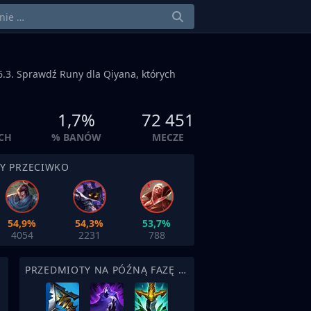
.3. Sprawdź Runy dla Qiyana, których
1,7%
72 451
CH
% BANÓW
MECZE
BY PRZECIWKO
54,9%
54,3%
53,7%
4054
2231
788
PRZEDMIOTY NA PÓŹNĄ FAZĘ MECZU