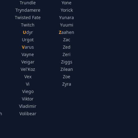
Trundle
Yone
Tryndamere
Yorick
Twisted Fate
Yunara
Twitch
Yuumi
Udyr
Zaahen
Urgot
Zac
Varus
Zed
Vayne
Zeri
Veigar
Ziggs
Vel'Koz
Zilean
Vex
Zoe
Vi
Zyra
Viego
Viktor
Vladimir
h
Volibear