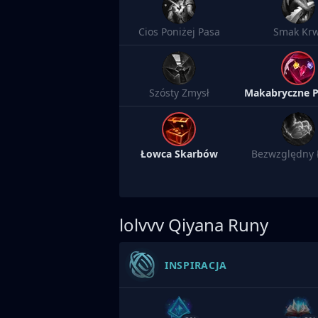
Cios Poniżej Pasa
Smak Krw
Szósty Zmysł
Łowca Skarbów
Bezwzględny 
lolvvv
Qiyana Runy
INSPIRACJA