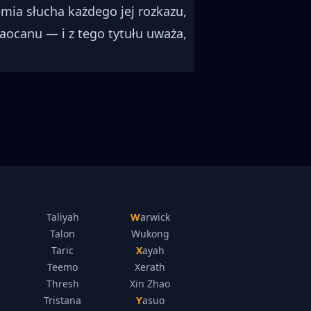
ia słucha każdego jej rozkazu,
xaocanu — i z tego tytułu uważa,
Taliyah
Warwick
Talon
Wukong
Taric
Xayah
Teemo
Xerath
Thresh
Xin Zhao
Tristana
Yasuo