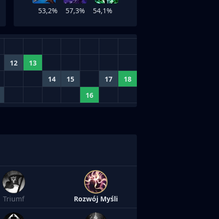
53,2%
57,3%
54,1%
12
13
14
15
17
18
16
Triumf
Rozwój Myśli