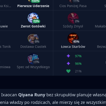
100%
<1%
Rozpieczętowana Księga Czarów
Pierwsze Uderzenie
Cios Poniżej Pasa
73%
2%
buwie
Zwrot Gotówki
Szósty Zmysł
Makabr
0%
45%
s Tonik
Dostawa Ciastek
Łowca Skarbów
Bezw
97%
<1%
96%
żeniowa
Spec od Wszystkiego
21%
e Ixaocan
Qiyana Runy
bez skrupułów planuje własną 
enia władzy po rodzicach, ale mierzy się ze wszystki