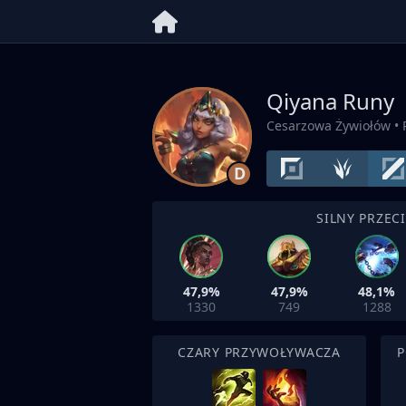
Qiyana Runy
Cesarzowa Żywiołów
• 
D
SILNY PRZEC
47,9%
47,9%
48,1%
1330
749
1288
CZARY PRZYWOŁYWACZA
P