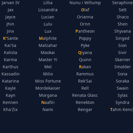
Jarvan IV
Lillia
Nunu i Willump
Seraphine
Jax
Lissandra
Olaf
Sett
Jayce
Lucian
Orianna
Shaco
Jhin
Lulu
Ornn
Shen
Jinx
Lux
Pantheon
Shyvana
K'Sante
Malphite
Poppy
Singed
Kai'Sa
Malzahar
Pyke
Sion
Kalista
Maokai
Qiyana
Sivir
Karma
Master Yi
Quinn
Skarner
Karthus
Mel
Rakan
Smolder
Kassadin
Milio
Rammus
Sona
Katarina
Miss Fortune
Rek'Sai
Soraka
Kayle
Mordekaiser
Rell
Swain
Kayn
Morgana
Renata Glasc
Sylas
Kennen
Naafiri
Renekton
Syndra
Kha'Zix
Nami
Rengar
Tahm Kenc