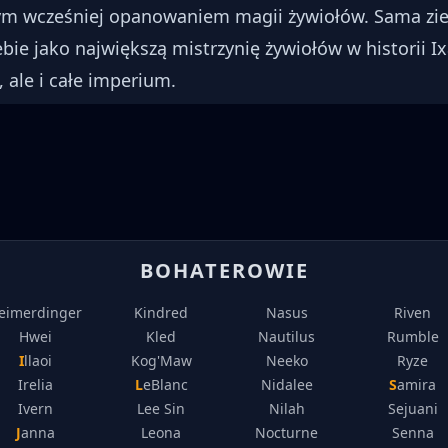
ym wcześniej opanowaniem magii żywiołów. Sama ziem
bie jako największą mistrzynię żywiołów w historii I
, ale i całe imperium.
BOHATEROWIE
eimerdinger
Kindred
Nasus
Riven
Hwei
Kled
Nautilus
Rumble
Illaoi
Kog'Maw
Neeko
Ryze
Irelia
LeBlanc
Nidalee
Samira
Ivern
Lee Sin
Nilah
Sejuani
Janna
Leona
Nocturne
Senna