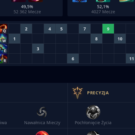
49,5%
52,1%
52 362
Mecze
4027
Mecze
2
4
5
7
9
Q
1
8
10
W
3
E
6
11
R
PRECYZJA
iwa
Nawałnica Mieczy
Pochłonięcie Życia