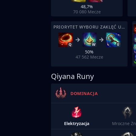
48,7%
70 080
Mecze
PRIORYTET WYBORU ZAKLĘĆ UMIEJĘTNOŚCI
Q
W
E
50%
47 562
Mecze
Qiyana Runy
DOMINACJA
Elektryzacja
Mroczne Żn