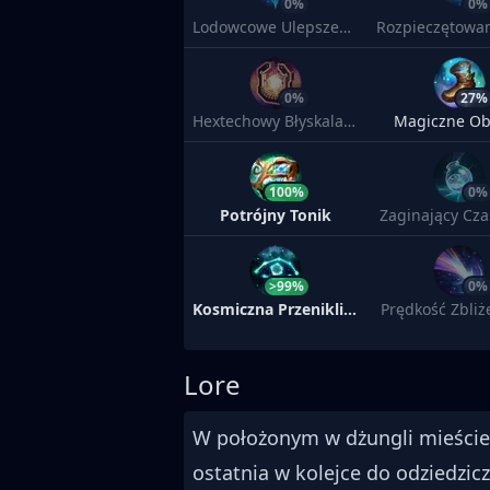
0%
0%
Lodowcowe Ulepszenie
0%
27%
Hextechowy Błyskalazek
Magiczne O
100%
0%
Potrójny Tonik
Zaginający Cza
>99%
0%
Kosmiczna Przenikliwość
Prędkość Zbli
Lore
W położonym w dżungli mieści
ostatnia w kolejce do odziedzicz