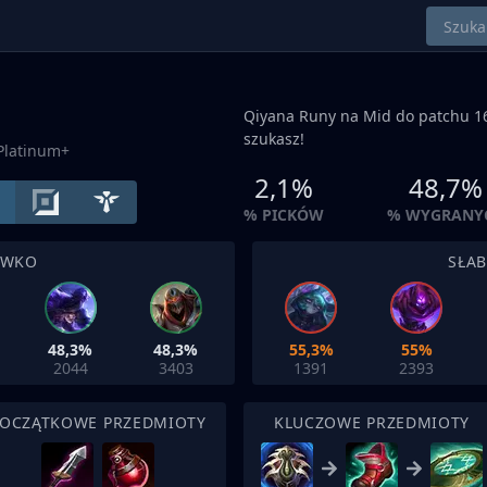
Qiyana Runy na
Mid
do patchu 16
szukasz!
Platinum+
2,1%
48,7%
% PICKÓW
% WYGRANY
IWKO
SŁA
48,3%
48,3%
55,3%
55%
2044
3403
1391
2393
OCZĄTKOWE PRZEDMIOTY
KLUCZOWE PRZEDMIOTY