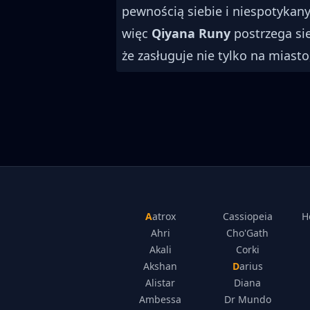
pewnością siebie i niespotykan
więc
Qiyana Runy
postrzega sie
że zasługuje nie tylko na miasto
Aatrox
Cassiopeia
H
Ahri
Cho'Gath
Akali
Corki
Akshan
Darius
Alistar
Diana
Ambessa
Dr Mundo