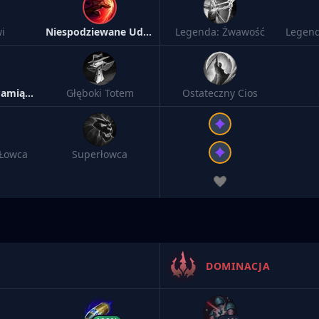
i
Niespodziewane Uderzenie
Legenda: Żwawość
Makabryczne Pamiątki
Głęboki Totem
Ostateczny Cios
Łowca
Superłowca
DOMINACJA