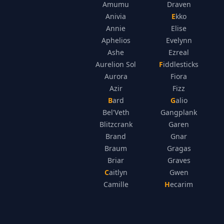
Amumu
Draven
Anivia
Ekko
Annie
Elise
Aphelios
Evelynn
Ashe
Ezreal
Aurelion Sol
Fiddlesticks
Aurora
Fiora
Azir
Fizz
Bard
Galio
Bel'Veth
Gangplank
Blitzcrank
Garen
Brand
Gnar
Braum
Gragas
Briar
Graves
Caitlyn
Gwen
Camille
Hecarim