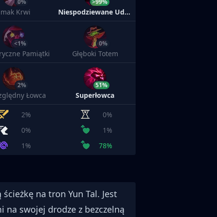
0%
>99%
Smak Krwi
Niespodziewane Uderzenie
<1%
0%
yczne Pamiątki
Głęboki Totem
2%
51%
zględny Łowca
Superłowca
2%
0%
0%
1%
1%
78%
ścieżkę na tron Yun Tal. Jest
mi na swojej drodze z bezczelną