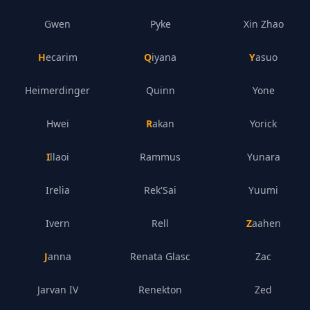
Gwen
Pyke
Xin Zhao
Hecarim
Qiyana
Yasuo
Heimerdinger
Quinn
Yone
Hwei
Rakan
Yorick
Illaoi
Rammus
Yunara
Irelia
Rek'Sai
Yuumi
Ivern
Rell
Zaahen
Janna
Renata Glasc
Zac
Jarvan IV
Renekton
Zed