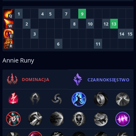
1
4
5
7
9
Q
2
8
10
12
13
W
3
14
15
E
6
11
R
Annie Runy
DOMINACJA
CZARNOKSIĘSTWO