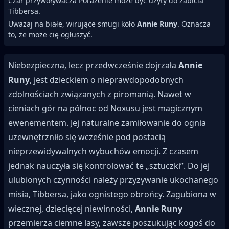
Czar przywoływacza Porażenie może być użyty do zabicia
Tibbersa.
Uważaj na białe, wirujące smugi koło
Annie Runy
. Oznacza
to, że może cię ogłuszyć.
Niebezpieczna, lecz przedwcześnie dojrzała
Annie
Runy
, jest dzieckiem o nieprawdopodobnych
zdolnościach związanych z piromanią. Nawet w
cieniach gór na północ od Noxusu jest magicznym
ewenementem. Jej naturalne zamiłowanie do ognia
uzewnętrzniło się wcześnie pod postacią
nieprzewidywalnych wybuchów emocji. Z czasem
jednak nauczyła się kontrolować te „sztuczki”. Do jej
ulubionych czynności należy przyzywanie ukochanego
misia, Tibbersa, jako ognistego obrońcy. Zagubiona w
wiecznej, dziecięcej niewinności,
Annie Runy
przemierza ciemne lasy, zawsze poszukując kogoś do