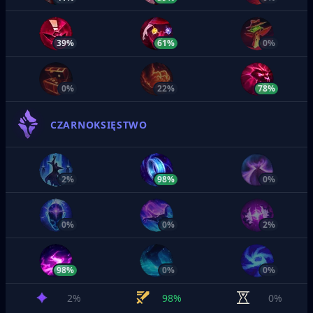
39%
61%
0%
0%
22%
78%
CZARNOKSIĘSTWO
2%
98%
0%
0%
0%
2%
98%
0%
0%
2%
98%
0%