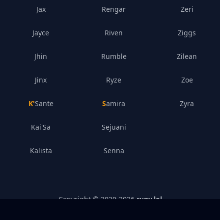
Jax
Rengar
Zeri
Jayce
Riven
Ziggs
Jhin
Rumble
Zilean
Jinx
Ryze
Zoe
K'Sante
Samira
Zyra
Kai'Sa
Sejuani
Kalista
Senna
Copyright © 2020-
2026
runy.lol
Polityka Prywatności
–
Ujawnenie Prawne