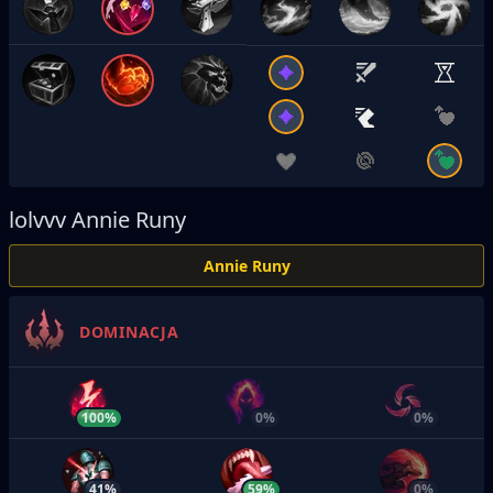
lolvvv
Annie Runy
Annie Runy
DOMINACJA
100%
0%
0%
41%
59%
0%