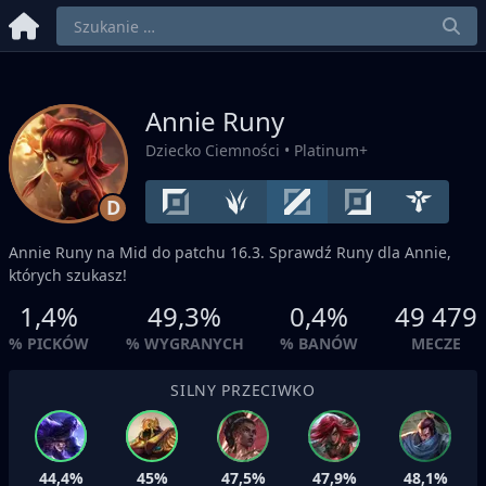
Annie Runy
Dziecko Ciemności
• Platinum+
D
Annie Runy na
Mid
do patchu 16.3. Sprawdź Runy dla Annie,
których szukasz!
1,4%
49,3%
0,4%
49 479
% PICKÓW
% WYGRANYCH
% BANÓW
MECZE
SILNY PRZECIWKO
44,4%
45%
47,5%
47,9%
48,1%