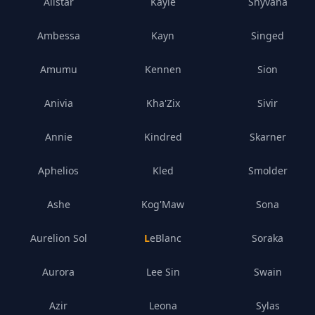
Alistar
Kayle
Shyvana
Ambessa
Kayn
Singed
Amumu
Kennen
Sion
Anivia
Kha'Zix
Sivir
Annie
Kindred
Skarner
Aphelios
Kled
Smolder
Ashe
Kog'Maw
Sona
Aurelion Sol
LeBlanc
Soraka
Aurora
Lee Sin
Swain
Azir
Leona
Sylas