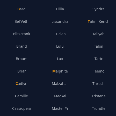
Bard
Lillia
Syndra
Bel'Veth
Lissandra
Tahm Kench
Blitzcrank
Lucian
Taliyah
Brand
Lulu
Talon
Braum
Lux
Taric
Briar
Malphite
Teemo
Caitlyn
Malzahar
Thresh
Camille
Maokai
Tristana
Cassiopeia
Master Yi
Trundle