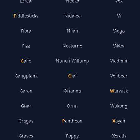
Ezreal
Neeko
Vex
Fiddlesticks
Nidalee
Vi
Fiora
Nilah
Viego
Fizz
Nocturne
Viktor
Galio
Nunu i Willump
Vladimir
Gangplank
Olaf
Volibear
Garen
Orianna
Warwick
Gnar
Ornn
Wukong
Gragas
Pantheon
Xayah
Graves
Poppy
Xerath