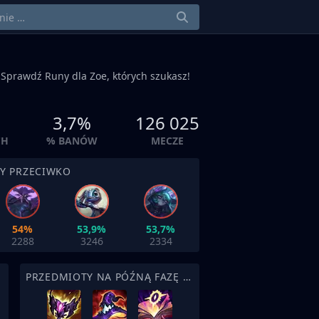
 Sprawdź Runy dla Zoe, których szukasz!
3,7%
126 025
CH
% BANÓW
MECZE
BY PRZECIWKO
54%
53,9%
53,7%
2288
3246
2334
PRZEDMIOTY NA PÓŹNĄ FAZĘ MECZU