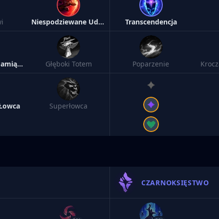
i
Niespodziewane Uderzenie
Transcendencja
Makabryczne Pamiątki
Głęboki Totem
Poparzenie
Krocz
 Łowca
Superłowca
CZARNOKSIĘSTWO