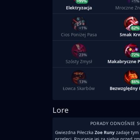
>99%
<1%
Elektryzacja
Mroczne Żn
<1%
62%
Cios Poniżej Pasa
Smak Kr
23%
72%
Szósty Zmysł
13%
86%
Łowca Skarbów
Bezwzględny
Lore
PORADY ODNOŚNIE 
Gwiezdna Piłeczka
Zoe Runy
zadaje tym 
przeleci. Rzucanie jej za siebie przed z