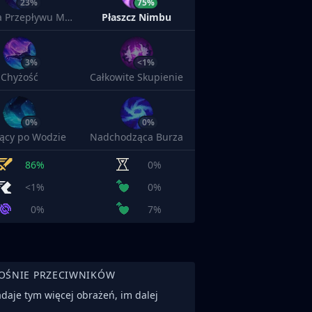
23%
75%
Opaska Przepływu Many
Płaszcz Nimbu
3%
<1%
Chyżość
Całkowite Skupienie
0%
0%
ący po Wodzie
Nadchodząca Burza
86%
0%
<1%
0%
0%
7%
OŚNIE PRZECIWNIKÓW
daje tym więcej obrażeń, im dalej