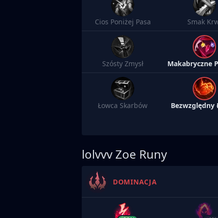
Cios Poniżej Pasa
Smak Krw
Szósty Zmysł
Łowca Skarbów
Bezwzględny
lolvvv
Zoe Runy
DOMINACJA