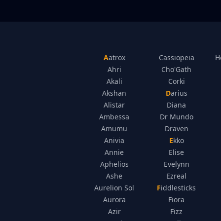
Aatrox
Cassiopeia
H
Ahri
Cho'Gath
Akali
Corki
Akshan
Darius
Alistar
Diana
Ambessa
Dr Mundo
Amumu
Draven
Anivia
Ekko
Annie
Elise
Aphelios
Evelynn
Ashe
Ezreal
Aurelion Sol
Fiddlesticks
Aurora
Fiora
Azir
Fizz