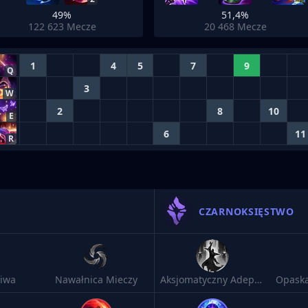
49%
51,4%
122 623
Mecze
20 468
Mecze
1
4
5
7
9
Q
3
W
2
8
10
E
6
11
R
CZARNOKSIĘSTWO
iwa
Nawałnica Mieczy
Aksjomatyczny Adept Arkanów