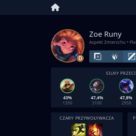
Zoe Runy
Aspekt Zmierzchu
• Pl
D
SILNY PRZEC
43%
47,4%
47,8%
1350
3100
2958
CZARY PRZYWOŁYWACZA
P