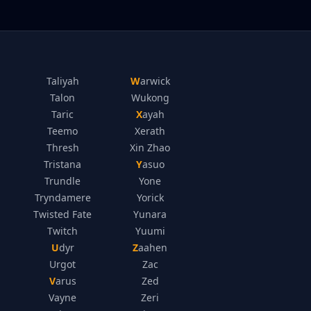
Taliyah
Warwick
Talon
Wukong
Taric
Xayah
Teemo
Xerath
Thresh
Xin Zhao
Tristana
Yasuo
Trundle
Yone
Tryndamere
Yorick
Twisted Fate
Yunara
Twitch
Yuumi
Udyr
Zaahen
Urgot
Zac
Varus
Zed
Vayne
Zeri