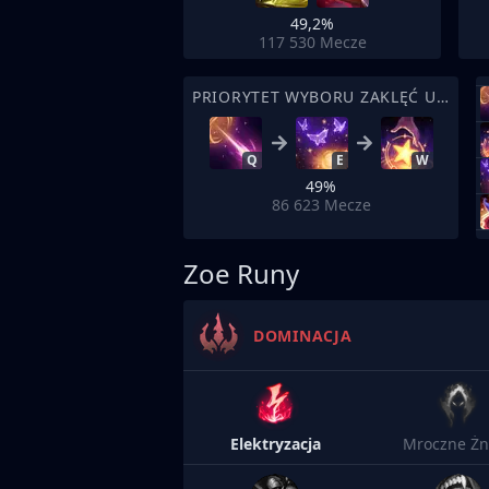
49,2%
117 530
Mecze
PRIORYTET WYBORU ZAKLĘĆ UMIEJĘTNOŚCI
Q
E
W
49%
86 623
Mecze
Zoe Runy
DOMINACJA
Elektryzacja
Mroczne Żn