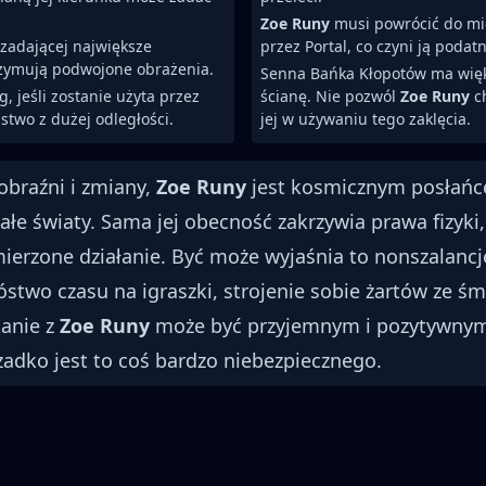
Zoe Runy
musi powrócić do mie
zadającej największe
przez Portal, co czyni ją podat
trzymują podwojone obrażenia.
Senna Bańka Kłopotów ma większ
 jeśli zostanie użyta przez
ścianę. Nie pozwól
Zoe Runy
ch
stwo z dużej odległości.
jej w używaniu tego zaklęcia.
obraźni i zmiany,
Zoe Runy
jest kosmicznym posłańce
łe światy. Sama jej obecność zakrzywia prawa fizyki
mierzone działanie. Być może wyjaśnia to nonszalancj
óstwo czasu na igraszki, strojenie sobie żartów ze śm
kanie z
Zoe Runy
może być przyjemnym i pozytywnym
rzadko jest to coś bardzo niebezpiecznego.