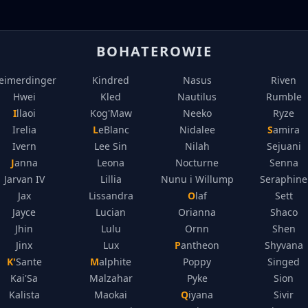
BOHATEROWIE
eimerdinger
Kindred
Nasus
Riven
Hwei
Kled
Nautilus
Rumble
Illaoi
Kog'Maw
Neeko
Ryze
Irelia
LeBlanc
Nidalee
Samira
Ivern
Lee Sin
Nilah
Sejuani
Janna
Leona
Nocturne
Senna
Jarvan IV
Lillia
Nunu i Willump
Seraphine
Jax
Lissandra
Olaf
Sett
Jayce
Lucian
Orianna
Shaco
Jhin
Lulu
Ornn
Shen
Jinx
Lux
Pantheon
Shyvana
K'Sante
Malphite
Poppy
Singed
Kai'Sa
Malzahar
Pyke
Sion
Kalista
Maokai
Qiyana
Sivir