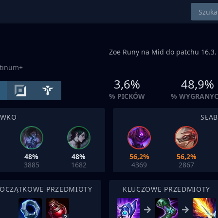
Zoe Runy na
Mid
do patchu 16.3.
atinum+
3,6%
48,9%
% PICKÓW
% WYGRANY
IWKO
SŁA
48%
48%
56,2%
56,2%
3885
1682
4369
2867
OCZĄTKOWE PRZEDMIOTY
KLUCZOWE PRZEDMIOTY
2