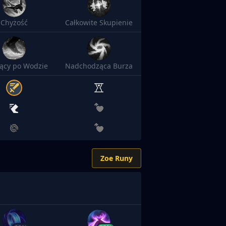
Chyżość
Całkowite Skupienie
ący po Wodzie
Nadchodząca Burza
Zoe Runy