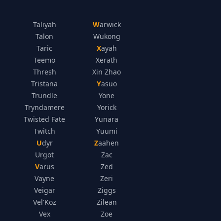
Taliyah
Warwick
Talon
Wukong
Taric
Xayah
Teemo
Xerath
Thresh
Xin Zhao
Tristana
Yasuo
Trundle
Yone
Tryndamere
Yorick
Twisted Fate
Yunara
Twitch
Yuumi
Udyr
Zaahen
Urgot
Zac
Varus
Zed
Vayne
Zeri
Veigar
Ziggs
Vel'Koz
Zilean
Vex
Zoe