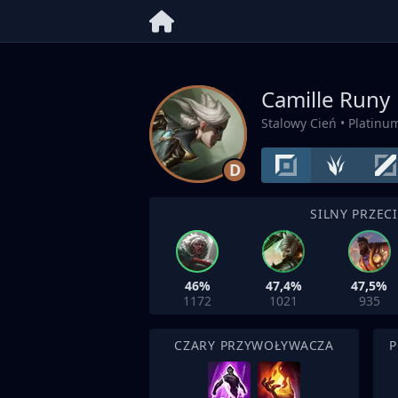
Camille Runy
Stalowy Cień
• Platinu
D
SILNY PRZEC
46%
47,4%
47,5%
1172
1021
935
CZARY PRZYWOŁYWACZA
P