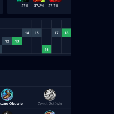
57%
57,2%
57,7%
14
15
17
18
12
13
16
iczne Obuwie
Zwrot Gotówki