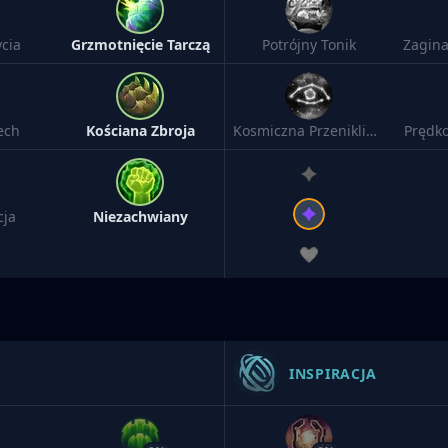
cia
Grzmotnięcie Tarczą
Potrójny Tonik
Zagina
ech
Kościana Zbroja
Kosmiczna Przenikliwość
Prędko
cja
Niezachwiany
INSPIRACJA