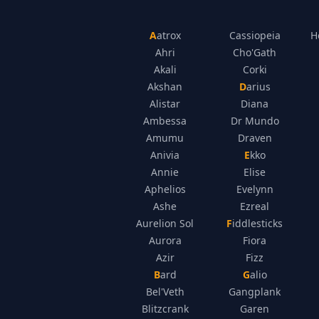
Aatrox
Cassiopeia
H
Ahri
Cho'Gath
Akali
Corki
Akshan
Darius
Alistar
Diana
Ambessa
Dr Mundo
Amumu
Draven
Anivia
Ekko
Annie
Elise
Aphelios
Evelynn
Ashe
Ezreal
Aurelion Sol
Fiddlesticks
Aurora
Fiora
Azir
Fizz
Bard
Galio
Bel'Veth
Gangplank
Blitzcrank
Garen