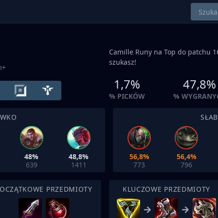
Camille Runy na
Top
do patchu 16
szukasz!
m+
1,7%
47,8%
% PICKÓW
% WYGRANY
IWKO
SŁA
48%
48,8%
56,8%
56,4%
639
1411
773
796
OCZĄTKOWE PRZEDMIOTY
KLUCZOWE PRZEDMIOTY