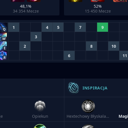
48,1%
52%
34 354
Mecze
15 450
Mecze
1
4
5
7
9
Q
3
W
2
8
10
E
6
11
R
INSPIRACJA
je
Opiekun
Hextechowy Błyskalazek
Mag