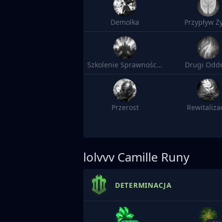
Demolka
Przypływ Ży
Szkolenie Sprawnościowe
Drugi Odd
Przerost
Rewitaliza
lolvvv
Camille Runy
DETERMINACJA