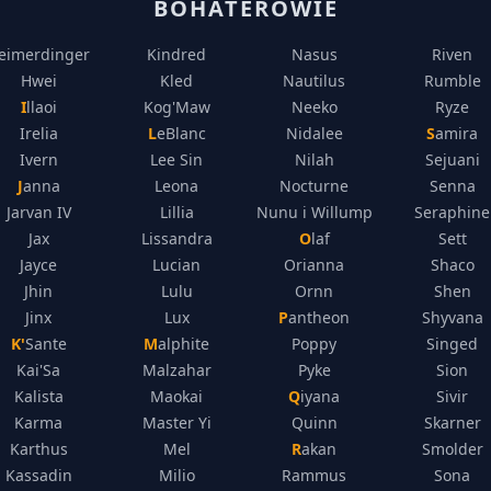
BOHATEROWIE
eimerdinger
Kindred
Nasus
Riven
Hwei
Kled
Nautilus
Rumble
Illaoi
Kog'Maw
Neeko
Ryze
Irelia
LeBlanc
Nidalee
Samira
Ivern
Lee Sin
Nilah
Sejuani
Janna
Leona
Nocturne
Senna
Jarvan IV
Lillia
Nunu i Willump
Seraphine
Jax
Lissandra
Olaf
Sett
Jayce
Lucian
Orianna
Shaco
Jhin
Lulu
Ornn
Shen
Jinx
Lux
Pantheon
Shyvana
K'Sante
Malphite
Poppy
Singed
Kai'Sa
Malzahar
Pyke
Sion
Kalista
Maokai
Qiyana
Sivir
Karma
Master Yi
Quinn
Skarner
Karthus
Mel
Rakan
Smolder
Kassadin
Milio
Rammus
Sona