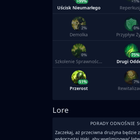
>99%
<1%
Uścisk Nieumarłego
Reperkus
2%
0%
Demolka
Przypływ Ży
0%
75%
Szkolenie Sprawnościowe
Drugi Odd
51%
7%
Przerost
Rewitaliza
Lore
PORADY ODNOŚNIE 
Zaczekaj, aż przeciwna drużyna będzie z
wykorzystaj Haki, aby wyeliminować łatw