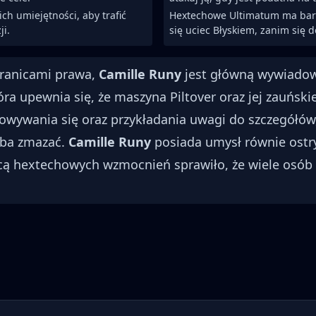
ch umiejętności, aby trafić
Hextechowe Ultimatum ma bard
i.
się uciec Błyskiem, zanim się do
granicami prawa,
Camille Runy
jest główną wywiadow
óra upewnia się, że maszyna Piltover oraz jej zauński
owywania się oraz przykładania uwagi do szczegółów
zeba zmazać.
Camille Runy
posiada umysł równie ostry,
cą hextechowych wzmocnień sprawiło, że wiele osób si