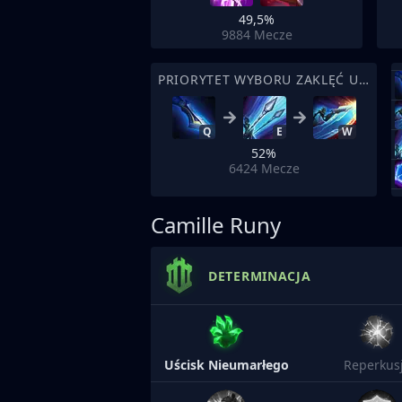
49,5%
9884
Mecze
PRIORYTET WYBORU ZAKLĘĆ UMIEJĘTNOŚCI
Q
E
W
52%
6424
Mecze
Camille Runy
DETERMINACJA
Uścisk Nieumarłego
Reperkus