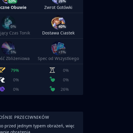
53%
26%
iczne Obuwie
Zwrot Gotówki
0%
40%
jący Czas Tonik
Dostawa Ciastek
1%
<1%
ść Zbliżeniowa
Spec od Wszystkiego
79%
0%
0%
0%
0%
26%
OŚNIE PRZECIWNIKÓW
lko przed jednym typem obrażeń, więc
twoje obrażenia.