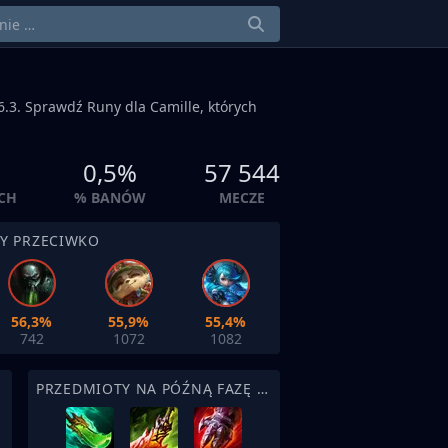
.3. Sprawdź Runy dla Camille, których
0,5%
57 544
CH
% BANÓW
MECZE
BY PRZECIWKO
56,3%
55,9%
55,4%
742
1072
1082
PRZEDMIOTY NA PÓŹNĄ FAZĘ MECZU