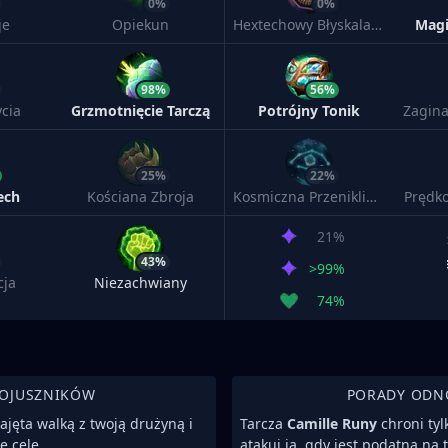
0%
0%
je
Opiekun
Hextechowy Błyskalazek
Mag
98%
56%
cia
Grzmotnięcie Tarczą
Potrójny Tonik
Zagina
25%
22%
ech
Kościana Zbroja
Kosmiczna Przenikliwość
Prędko
21%
43%
>99%
cja
Niezachwiany
74%
SOJUSZNIKÓW
PORADY ODN
ajęta walką z twoją drużyną i
Tarcza
Camille Runy
chroni ty
e cele.
atakuj ją, gdy jest podatna na 