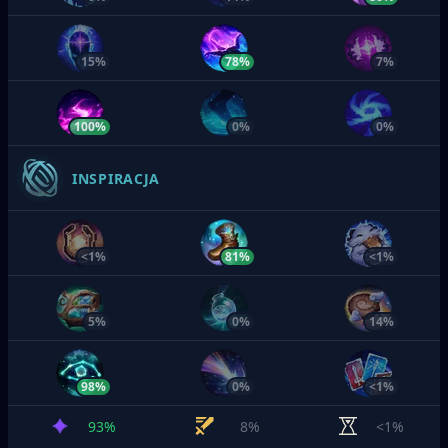
15%
78%
7%
100%
0%
0%
INSPIRACJA
<1%
81%
<1%
5%
0%
14%
98%
0%
<1%
93%
8%
<1%