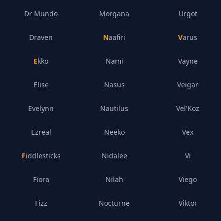
Dr Mundo
Morgana
Urgot
Draven
Naafiri
Varus
Ekko
Nami
Vayne
Elise
Nasus
Veigar
Evelynn
Nautilus
Vel'Koz
Ezreal
Neeko
Vex
Fiddlesticks
Nidalee
Vi
Fiora
Nilah
Viego
Fizz
Nocturne
Viktor