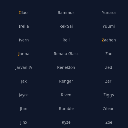
Illaoi
Rammus
Yunara
Irelia
Rek'Sai
Yuumi
Ivern
Rell
Zaahen
Janna
Renata Glasc
Zac
Jarvan IV
Renekton
Zed
Jax
Rengar
Zeri
Jayce
Riven
Ziggs
Jhin
Rumble
Zilean
Jinx
Ryze
Zoe