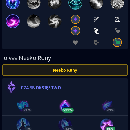
lolvvv
Neeko Runy
Neeko Runy
CZARNOKSIĘSTWO
<1%
>99%
<1%
0%
14%
86%