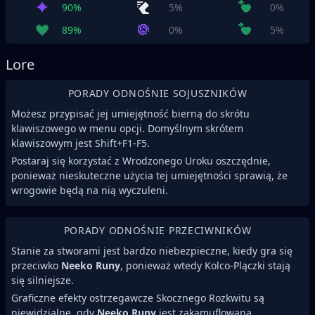
90%
5%
0%
89%
0%
5%
Lore
PORADY ODNOŚNIE SOJUSZNIKÓW
Możesz przypisać jej umiejętność bierną do skrótu
klawiszowego w menu opcji. Domyślnym skrótem
klawiszowym jest Shift+F1-F5.
Postaraj się korzystać z Wrodzonego Uroku oszczędnie,
ponieważ nieskuteczne użycia tej umiejętności sprawią, że
wrogowie będą na nią wyczuleni.
PORADY ODNOŚNIE PRZECIWNIKÓW
Stanie za stworami jest bardzo niebezpieczne, kiedy gra się
przeciwko
Neeko Runy
, ponieważ wtedy Kolco-Plączki stają
się silniejsze.
Graficzne efekty ostrzegawcze Skocznego Rozkwitu są
niewidzialne, gdy
Neeko Runy
jest zakamuflowana.