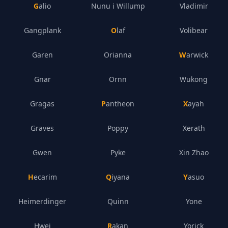
Galio
Nunu i Willump
Vladimir
Gangplank
Olaf
Volibear
Garen
Orianna
Warwick
Gnar
Ornn
Wukong
Gragas
Pantheon
Xayah
Graves
Poppy
Xerath
Gwen
Pyke
Xin Zhao
Hecarim
Qiyana
Yasuo
Heimerdinger
Quinn
Yone
Hwei
Rakan
Yorick