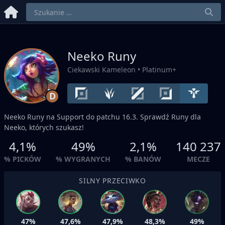
Neeko Runy
Ciekawski Kameleon
• Platinum+
D
Neeko Runy na
Support
do patchu 16.3. Sprawdź Runy dla
Neeko, których szukasz!
4,1%
49%
2,1%
140 237
% PICKÓW
% WYGRANYCH
% BANÓW
MECZE
SILNY PRZECIWKO
47%
47,6%
47,9%
48,3%
49%