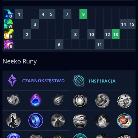
1
4
5
7
9
Q
3
14
15
W
2
8
10
12
13
E
6
11
R
Neeko Runy
CZARNOKSIĘSTWO
INSPIRACJA