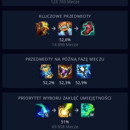
123 783
Mecze
KLUCZOWE PRZEDMIOTY
52,6%
14 899
Mecze
PRZEDMIOTY NA PÓŹNĄ FAZĘ MECZU
52,2%
52,3%
52,9%
PRIORYTET WYBORU ZAKLĘĆ UMIEJĘTNOŚCI
Q
E
W
51%
69 958
Mecze