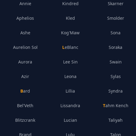
Annie
Kindred
Skarner
Aphelios
Kled
Smolder
Ashe
Kog'Maw
Sona
Aurelion Sol
LeBlanc
Soraka
Aurora
Lee Sin
Swain
Azir
Leona
Sylas
Bard
Lillia
Syndra
Bel'Veth
Lissandra
Tahm Kench
Blitzcrank
Lucian
Taliyah
Brand
Lulu
Talon