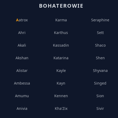
BOHATEROWIE
Aatrox
Karma
Seraphine
Ahri
Karthus
Sett
Akali
Kassadin
Shaco
Akshan
Katarina
Shen
Alistar
Kayle
Shyvana
Ambessa
Kayn
Singed
Amumu
Kennen
Sion
Anivia
Kha'Zix
Sivir