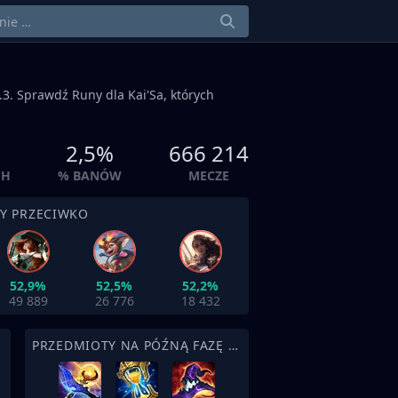
3. Sprawdź Runy dla Kai'Sa, których
2,5%
666 214
CH
% BANÓW
MECZE
BY PRZECIWKO
52,9%
52,5%
52,2%
49 889
26 776
18 432
PRZEDMIOTY NA PÓŹNĄ FAZĘ MECZU