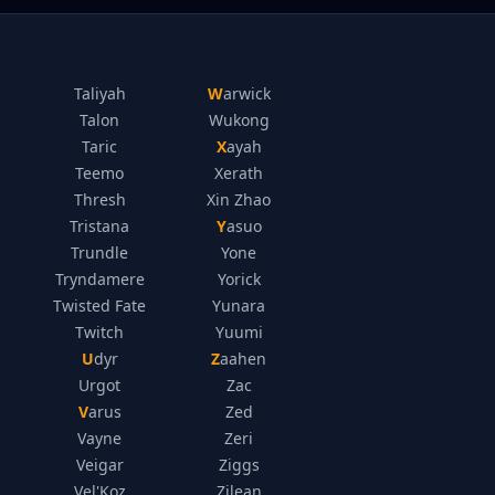
Taliyah
Warwick
Talon
Wukong
Taric
Xayah
Teemo
Xerath
Thresh
Xin Zhao
Tristana
Yasuo
Trundle
Yone
Tryndamere
Yorick
Twisted Fate
Yunara
Twitch
Yuumi
Udyr
Zaahen
Urgot
Zac
Varus
Zed
Vayne
Zeri
Veigar
Ziggs
Vel'Koz
Zilean