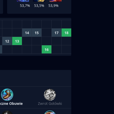
53,7%
53,5%
53,9%
14
15
17
18
12
13
16
iczne Obuwie
Zwrot Gotówki