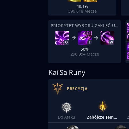
49,1%
596 618
Mecze
PRIORYTET WYBORU ZAKLĘĆ UMIEJĘTNOŚCI
Q
E
W
50%
296 954
Mecze
Kai'Sa Runy
PRECYZJA
Do Ataku
Zabójcze Tempo