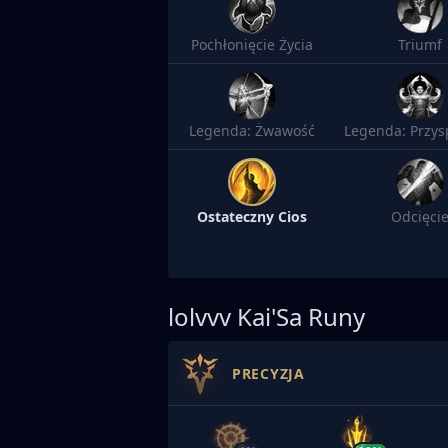
Pochłonięcie Życia
Triumf
Legenda: Żwawość
Ostateczny Cios
Odcięci
lolvvv
Kai'Sa Runy
PRECYZJA