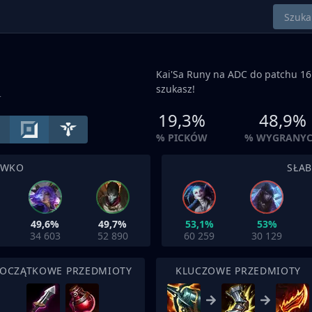
Kai'Sa Runy na
ADC
do patchu 16.
szukasz!
+
19,3%
48,9%
% PICKÓW
% WYGRANY
IWKO
SŁA
49,6%
49,7%
53,1%
53%
34 603
52 890
60 259
30 129
OCZĄTKOWE PRZEDMIOTY
KLUCZOWE PRZEDMIOTY