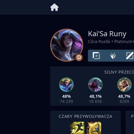
Kai'Sa Runy
Córa Pustki
• Platinum
D
SILNY PRZEC
48%
48,1%
48,7%
74 239
18 856
8289
CZARY PRZYWOŁYWACZA
P