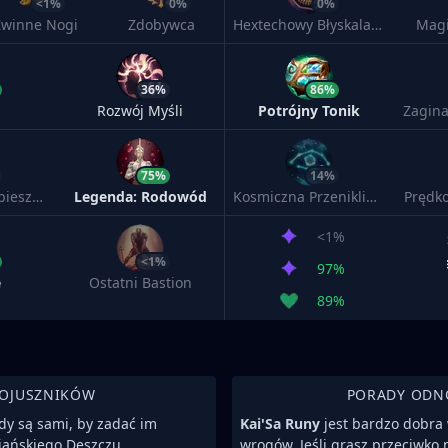
<1%
0%
0%
Zwinne Nogi
Zdobywca
Hextechowy Błyskalazek
Mag
36%
86%
Rozwój Myśli
Potrójny Tonik
Zagina
75%
14%
Legenda: Przyspieszenie
Legenda: Rodowód
Kosmiczna Przenikliwość
Prędko
<1%
<1%
97%
e
Ostatni Bastion
89%
SOJUSZNIKÓW
PORADY ODN
dy są sami, by zadać im
Kai'Sa Runy
jest bardzo dobra
iańskiego Deszczu.
wrogów. Jeśli grasz przeciwko 