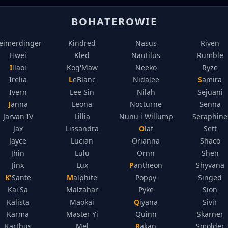
BOHATEROWIE
eimerdinger
Kindred
Nasus
Riven
Hwei
Kled
Nautilus
Rumble
Illaoi
Kog'Maw
Neeko
Ryze
Irelia
LeBlanc
Nidalee
Samira
Ivern
Lee Sin
Nilah
Sejuani
Janna
Leona
Nocturne
Senna
Jarvan IV
Lillia
Nunu i Willump
Seraphine
Jax
Lissandra
Olaf
Sett
Jayce
Lucian
Orianna
Shaco
Jhin
Lulu
Ornn
Shen
Jinx
Lux
Pantheon
Shyvana
K'Sante
Malphite
Poppy
Singed
Kai'Sa
Malzahar
Pyke
Sion
Kalista
Maokai
Qiyana
Sivir
Karma
Master Yi
Quinn
Skarner
Karthus
Mel
Rakan
Smolder