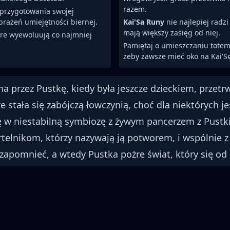
razem.
 przygotowania swojej
brażeń umiejętności biernej.
Kai'Sa Runy
nie najlepiej radz
mają większy zasięg od niej.
óre wyewoluują co najmniej
Pamiętaj o umieszczaniu totem
żeby zawsze mieć oko na Kai'S
a przez Pustkę, kiedy była jeszcze dzieckiem, przetrw
, że stała się zabójczą łowczynią, choć dla niektórych j
ię w niestabilną symbiozę z żywym pancerzem z Pustk
telnikom, którzy nazywają ją potworem, i wspólnie 
zapomnieć, a wtedy Pustka pożre świat, który się od 