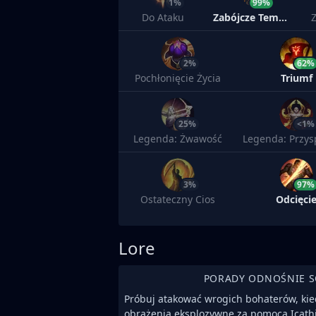
1%
99%
Do Ataku
Zabójcze Tempo
2%
62%
Pochłonięcie Życia
Triumf
25%
<1%
Legenda: Żwawość
3%
97%
Ostateczny Cios
Odcięci
Lore
PORADY ODNOŚNIE 
Próbuj atakować wrogich bohaterów, kie
obrażenia eksplozywne za pomocą Icath