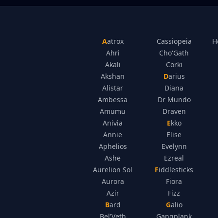
Aatrox
Cassiopeia
H
Ahri
Cho'Gath
Akali
Corki
Akshan
Darius
Alistar
Diana
Ambessa
Dr Mundo
Amumu
Draven
Anivia
Ekko
Annie
Elise
Aphelios
Evelynn
Ashe
Ezreal
Aurelion Sol
Fiddlesticks
Aurora
Fiora
Azir
Fizz
Bard
Galio
Bel'Veth
Gangplank