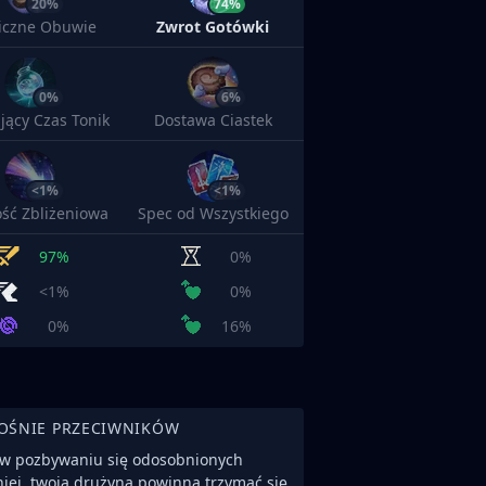
20%
74%
iczne Obuwie
Zwrot Gotówki
0%
6%
jący Czas Tonik
Dostawa Ciastek
<1%
<1%
ść Zbliżeniowa
Spec od Wszystkiego
97%
0%
<1%
0%
0%
16%
OŚNIE PRZECIWNIKÓW
 w pozbywaniu się odosobnionych
niej, twoja drużyna powinna trzymać się