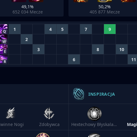
49,1%
50,2%
652 034
Mecze
405 877
Mecze
1
4
5
7
9
Q
2
W
3
8
10
E
6
11
R
INSPIRACJA
Zwinne Nogi
Zdobywca
Hextechowy Błyskalazek
Mag