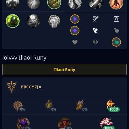
lolvvv
Illaoi Runy
Illaoi Runy
PRECYZJA
0%
0%
0%
100%
0%
0%
100%