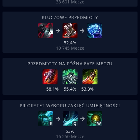
38 601
Mecze
KLUCZOWE PRZEDMIOTY
52,4%
10 745
Mecze
PRZEDMIOTY NA PÓŹNĄ FAZĘ MECZU
58,1%
55,4%
53,3%
PRIORYTET WYBORU ZAKLĘĆ UMIEJĘTNOŚCI
E
Q
W
53%
16 250
Mecze