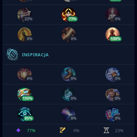
23%
77%
0%
0%
0%
100%
INSPIRACJA
0%
0%
5%
100%
0%
0%
95%
0%
0%
77%
0%
23%