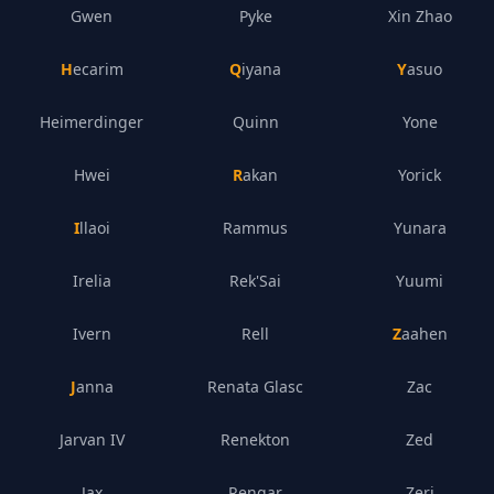
Gwen
Pyke
Xin Zhao
Hecarim
Qiyana
Yasuo
Heimerdinger
Quinn
Yone
Hwei
Rakan
Yorick
Illaoi
Rammus
Yunara
Irelia
Rek'Sai
Yuumi
Ivern
Rell
Zaahen
Janna
Renata Glasc
Zac
Jarvan IV
Renekton
Zed
Jax
Rengar
Zeri