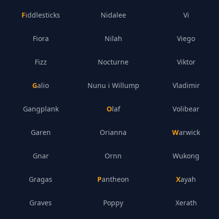
Fiddlesticks
Nidalee
Vi
Fiora
Nilah
Viego
Fizz
Nocturne
Viktor
Galio
Nunu i Willump
Vladimir
Gangplank
Olaf
Volibear
Garen
Orianna
Warwick
Gnar
Ornn
Wukong
Gragas
Pantheon
Xayah
Graves
Poppy
Xerath