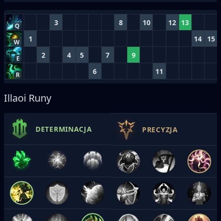
3
8
10
12
13
Q
1
14
15
W
2
4
5
7
9
E
6
11
R
Illaoi Runy
DETERMINACJA
PRECYZJA