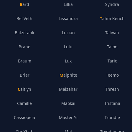
Bard
Lillia
Syndra
Bel'Veth
Lissandra
Tahm Kench
Blitzcrank
Lucian
Taliyah
Brand
Lulu
Talon
Braum
Lux
Taric
Briar
Malphite
Teemo
Caitlyn
Malzahar
Thresh
Camille
Maokai
Tristana
Cassiopeia
Master Yi
Trundle
Cho'Gath
Mel
Tryndamere