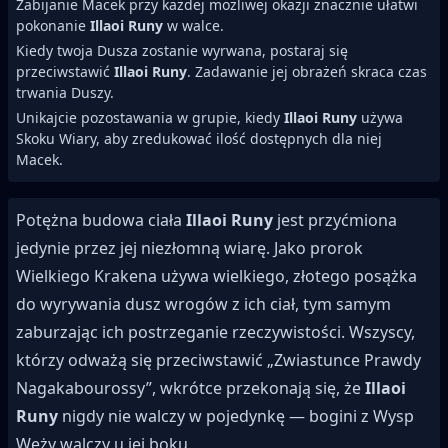
Zabijanie Macek przy każdej możliwej okazji znacznie ułatwi
pokonanie
Illaoi Runy
w walce.
Kiedy twoja Dusza zostanie wyrwana, postaraj się
przeciwstawić
Illaoi Runy
. Zadawanie jej obrażeń skraca czas
trwania Duszy.
Unikajcie pozostawania w grupie, kiedy
Illaoi Runy
używa
Skoku Wiary, aby zredukować ilość dostępnych dla niej
Macek.
Potężna budowa ciała
Illaoi Runy
jest przyćmiona
jedynie przez jej niezłomną wiarę. Jako prorok
Wielkiego Krakena używa wielkiego, złotego posążka
do wyrywania dusz wrogów z ich ciał, tym samym
zaburzając ich postrzeganie rzeczywistości. Wszyscy,
którzy odważą się przeciwstawić „Zwiastunce Prawdy
Nagakabourossy”, wkrótce przekonają się, że
Illaoi
Runy
nigdy nie walczy w pojedynkę — bogini z Wysp
Węży walczy u jej boku.