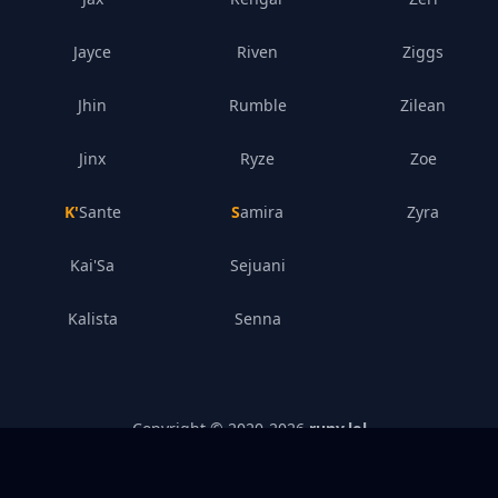
Jayce
Riven
Ziggs
Jhin
Rumble
Zilean
Jinx
Ryze
Zoe
K'Sante
Samira
Zyra
Kai'Sa
Sejuani
Kalista
Senna
Copyright © 2020-
2026
runy.lol
Polityka Prywatności
–
Ujawnenie Prawne