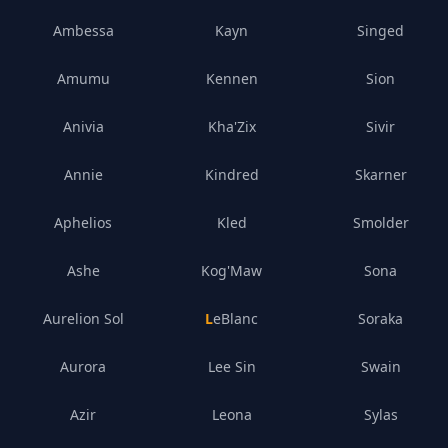
Ambessa
Kayn
Singed
Amumu
Kennen
Sion
Anivia
Kha'Zix
Sivir
Annie
Kindred
Skarner
Aphelios
Kled
Smolder
Ashe
Kog'Maw
Sona
Aurelion Sol
LeBlanc
Soraka
Aurora
Lee Sin
Swain
Azir
Leona
Sylas