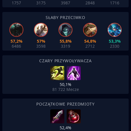
1757
3175
3987
2848
1716
SŁABY PRZECIWKO
57,2%
57%
55,8%
54,8%
53,3%
6486
3598
3319
2712
2330
CZARY PRZYWOŁYWACZA
50,1%
81 722
Mecze
POCZĄTKOWE PRZEDMIOTY
52,4%