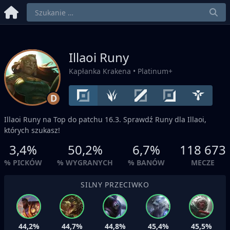
Illaoi Runy
Kapłanka Krakena
• Platinum+
D
Illaoi Runy na
Top
do patchu 16.3. Sprawdź Runy dla Illaoi,
których szukasz!
3,4%
50,2%
6,7%
118 673
% PICKÓW
% WYGRANYCH
% BANÓW
MECZE
SILNY PRZECIWKO
44,2%
44,7%
44,8%
45,4%
45,5%