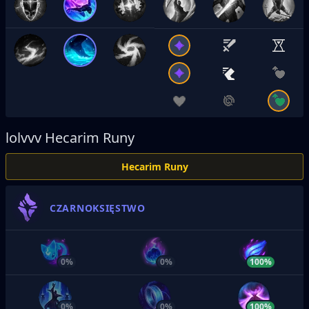
lolvvv
Hecarim Runy
Hecarim Runy
CZARNOKSIĘSTWO
0%
0%
100%
0%
0%
100%