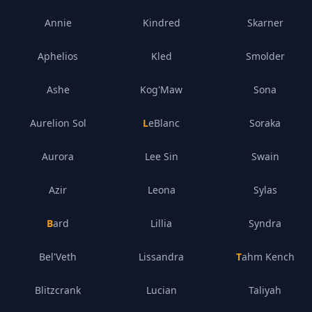
Annie
Kindred
Skarner
Aphelios
Kled
Smolder
Ashe
Kog'Maw
Sona
Aurelion Sol
LeBlanc
Soraka
Aurora
Lee Sin
Swain
Azir
Leona
Sylas
Bard
Lillia
Syndra
Bel'Veth
Lissandra
Tahm Kench
Blitzcrank
Lucian
Taliyah