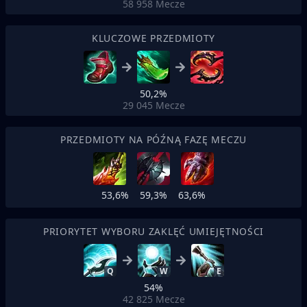
58 958
Mecze
KLUCZOWE PRZEDMIOTY
50,2%
29 045
Mecze
PRZEDMIOTY NA PÓŹNĄ FAZĘ MECZU
53,6%
59,3%
63,6%
PRIORYTET WYBORU ZAKLĘĆ UMIEJĘTNOŚCI
Q
W
E
54%
42 825
Mecze