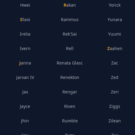
Hwei
Rakan
Yorick
Illaoi
Rammus
Yunara
Irelia
Rek'Sai
Yuumi
Ivern
Rell
Zaahen
Janna
Renata Glasc
Zac
Jarvan IV
Renekton
Zed
Jax
Rengar
Zeri
Jayce
Riven
Ziggs
Jhin
Rumble
Zilean