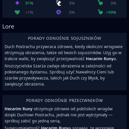
91%
9%
0%
<1%
0%
>99%
Lore
PORADY ODNOŚNIE SOJUSZNIKÓW
Duch Postrachu przywraca zdrowie, kiedy okoliczni wrogowie
otrzymują obrażenia, także od twoich sojuszników. Użyj go w
trakcie walki, by zwiększyć przeżywalność
Hecarim Runy
a.
Niszczycielska Szarża zadaje obrażenia w zależności od
pokonanego dystansu. Spróbuj użyć Nawałnicy Cieni lub
czarów przywoływacza, takich jak Duch czy Błysk, by
zwiększyć obrażenia.
PORADY ODNOŚNIE PRZECIWNIKÓW
Hecarim Runy
otrzymuje zdrowie od pobliskich wrogów
dzięki Duchowi Postrachu, jednak nie jest wytrzymały —
spróbuj zabić go jedną serią.
Superumiejętność
Hecarim Runy
a sprawia, że wrogowie