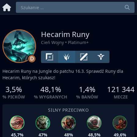
Hecarim Runy
Cień Wojny
• Platinum+
D
Hecarim Runy na
Jungle
do patchu 16.3. Sprawdź Runy dla
Hecarim, których szukasz!
3,5%
48,1%
1,4%
121 344
% PICKÓW
% WYGRANYCH
% BANÓW
MECZE
SILNY PRZECIWKO
45,7%
47%
48%
48,5%
49,6%