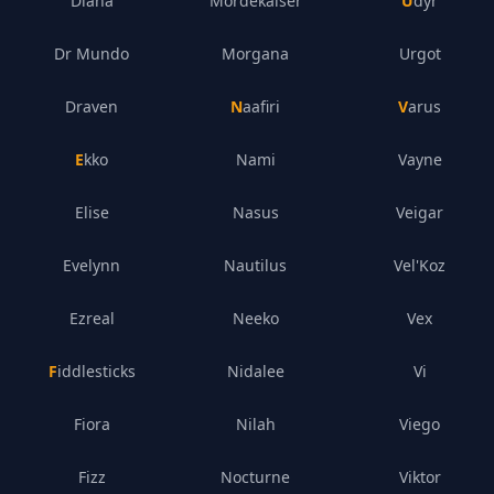
Diana
Mordekaiser
Udyr
Dr Mundo
Morgana
Urgot
Draven
Naafiri
Varus
Ekko
Nami
Vayne
Elise
Nasus
Veigar
Evelynn
Nautilus
Vel'Koz
Ezreal
Neeko
Vex
Fiddlesticks
Nidalee
Vi
Fiora
Nilah
Viego
Fizz
Nocturne
Viktor