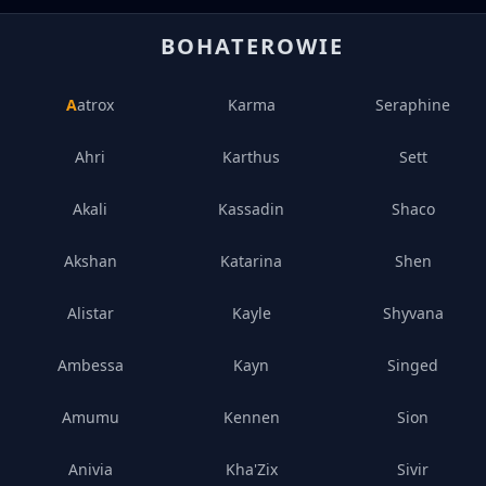
BOHATEROWIE
Aatrox
Karma
Seraphine
Ahri
Karthus
Sett
Akali
Kassadin
Shaco
Akshan
Katarina
Shen
Alistar
Kayle
Shyvana
Ambessa
Kayn
Singed
Amumu
Kennen
Sion
Anivia
Kha'Zix
Sivir