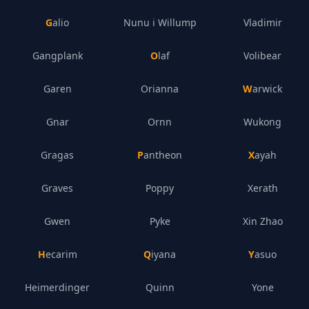
Galio
Nunu i Willump
Vladimir
Gangplank
Olaf
Volibear
Garen
Orianna
Warwick
Gnar
Ornn
Wukong
Gragas
Pantheon
Xayah
Graves
Poppy
Xerath
Gwen
Pyke
Xin Zhao
Hecarim
Qiyana
Yasuo
Heimerdinger
Quinn
Yone