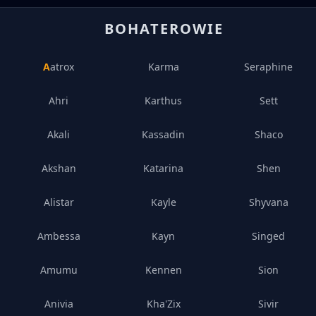
BOHATEROWIE
Aatrox
Karma
Seraphine
Ahri
Karthus
Sett
Akali
Kassadin
Shaco
Akshan
Katarina
Shen
Alistar
Kayle
Shyvana
Ambessa
Kayn
Singed
Amumu
Kennen
Sion
Anivia
Kha'Zix
Sivir