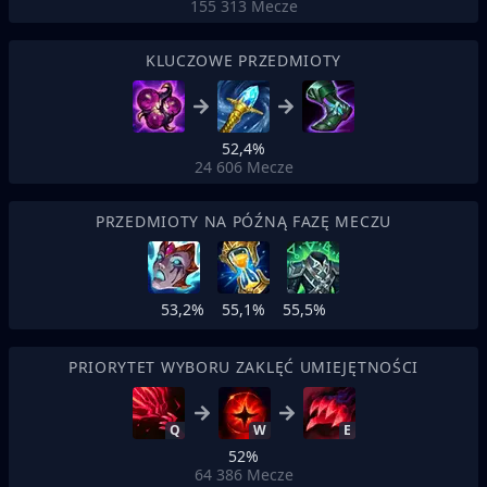
155 313
Mecze
KLUCZOWE PRZEDMIOTY
52,4%
24 606
Mecze
PRZEDMIOTY NA PÓŹNĄ FAZĘ MECZU
53,2%
55,1%
55,5%
PRIORYTET WYBORU ZAKLĘĆ UMIEJĘTNOŚCI
Q
W
E
52%
64 386
Mecze