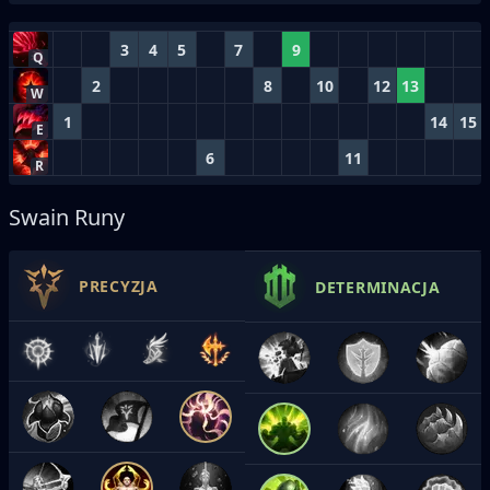
3
4
5
7
9
Q
2
8
10
12
13
W
1
14
15
E
6
11
R
Swain Runy
PRECYZJA
DETERMINACJA