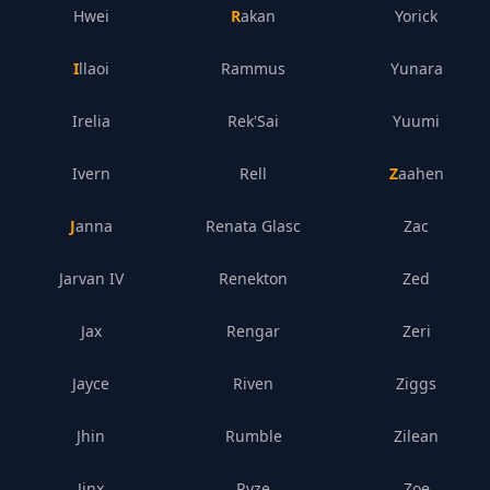
Hwei
Rakan
Yorick
Illaoi
Rammus
Yunara
Irelia
Rek'Sai
Yuumi
Ivern
Rell
Zaahen
Janna
Renata Glasc
Zac
Jarvan IV
Renekton
Zed
Jax
Rengar
Zeri
Jayce
Riven
Ziggs
Jhin
Rumble
Zilean
Jinx
Ryze
Zoe