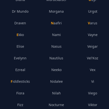
Dr Mundo
Morgana
Urgot
Draven
Naafiri
Varus
Ekko
Nami
Vayne
Elise
Nasus
Veigar
Evelynn
Nautilus
Vel'Koz
Ezreal
Neeko
Vex
Fiddlesticks
Nidalee
Vi
Fiora
Nilah
Viego
Fizz
Nocturne
Viktor