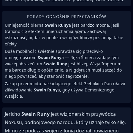
PORADY ODNOŚNIE PRZECIWNIKÓW
Umiejętność bierna
Swain Runy
a jest bardzo mocna, jeśli
trafiono cię efektem unieruchamiającym. Zachowaj
ostrożność, będąc w pobliżu wrogów, którzy posiadają takie
efekty.
Duża mobilność świetnie sprawdza się przeciwko
umiejętnościom
Swain Runy
a — Ręka Śmierci zadaje tym
więcej obrażeń, im
Swain Runy
jest bliżej, Wizja Imperium
ma bardzo długie opóźnienie, a Nigdyruch musi zacząć do
niego powracać, aby stanowić zagrożenie.
Zakup przedmiotu nakładającego efekt Głębokich Ran ułatwi
zlikwidowanie
Swain Runy
a, gdy używa Demonicznego
Wzejścia.
Jericho
Swain Runy
jest wizjonerskim przywódcą
Noxusu, podbojowego narodu, który uznaje tylko siłę.
Mimo że podczas wojen z Ionią doznał poważnego