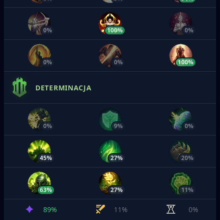
0%
100%
0%
0%
0%
100%
DETERMINACJA
0%
9%
0%
45%
27%
20%
63%
27%
11%
89%
11%
0%