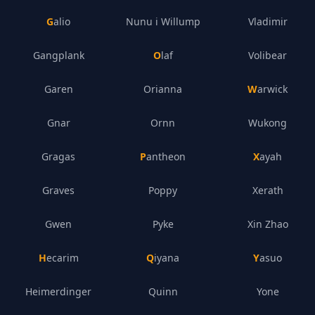
Galio
Nunu i Willump
Vladimir
Gangplank
Olaf
Volibear
Garen
Orianna
Warwick
Gnar
Ornn
Wukong
Gragas
Pantheon
Xayah
Graves
Poppy
Xerath
Gwen
Pyke
Xin Zhao
Hecarim
Qiyana
Yasuo
Heimerdinger
Quinn
Yone