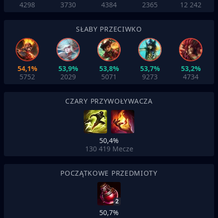
4298
3730
4384
2365
12 242
SŁABY PRZECIWKO
54,1%
53,9%
53,8%
53,7%
53,2%
5752
2029
5071
9273
4734
CZARY PRZYWOŁYWACZA
50,4%
130 419
Mecze
POCZĄTKOWE PRZEDMIOTY
2
50,7%