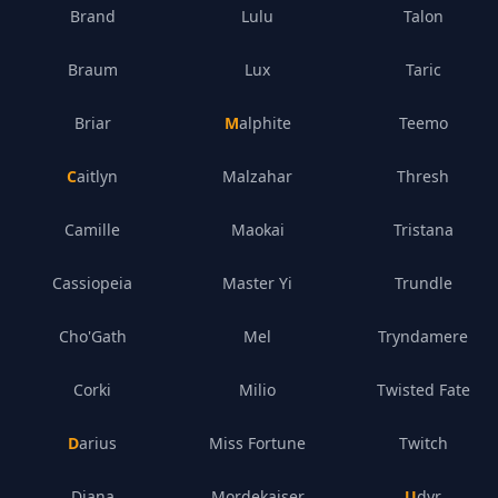
Brand
Lulu
Talon
Braum
Lux
Taric
Briar
Malphite
Teemo
Caitlyn
Malzahar
Thresh
Camille
Maokai
Tristana
Cassiopeia
Master Yi
Trundle
Cho'Gath
Mel
Tryndamere
Corki
Milio
Twisted Fate
Darius
Miss Fortune
Twitch
Diana
Mordekaiser
Udyr