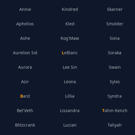
Annie
Kindred
Skarner
Aphelios
Kled
Smolder
Ashe
Kog'Maw
Sona
Aurelion Sol
LeBlanc
Soraka
Aurora
Lee Sin
Swain
Azir
Leona
Sylas
Bard
Lillia
Syndra
Bel'Veth
Lissandra
Tahm Kench
Blitzcrank
Lucian
Taliyah