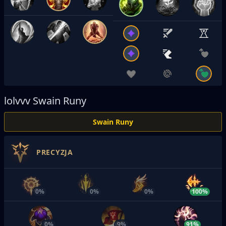
lolvvv
Swain Runy
Swain Runy
PRECYZJA
0%
0%
0%
100%
0%
9%
91%