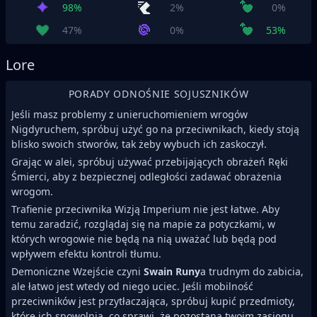
98%
2%
0%
47%
0%
53%
Lore
PORADY ODNOŚNIE SOJUSZNIKÓW
Jeśli masz problemy z unieruchomieniem wrogów
Nigdyruchem, spróbuj użyć go na przeciwnikach, kiedy stoją
blisko swoich stworów, tak żeby wybuch ich zaskoczył.
Grając w alei, spróbuj używać przebijających obrażeń Ręki
Śmierci, aby z bezpiecznej odległości zadawać obrażenia
wrogom.
Trafienie przeciwnika Wizją Imperium nie jest łatwe. Aby
temu zaradzić, rozglądaj się na mapie za potyczkami, w
których wrogowie nie będą na nią uważać lub będą pod
wpływem efektu kontroli tłumu.
Demoniczne Wzejście czyni
Swain Runy
a trudnym do zabicia,
ale łatwo jest wtedy od niego uciec. Jeśli mobilność
przeciwników jest przytłaczająca, spróbuj kupić przedmioty,
które ich spowolnią, co sprawi, że pozostaną twoim zasięgu.