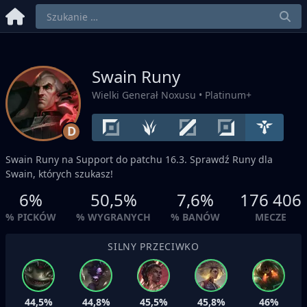
Swain Runy
Wielki Generał Noxusu
• Platinum+
D
Swain Runy na
Support
do patchu 16.3. Sprawdź Runy dla
Swain, których szukasz!
6%
50,5%
7,6%
176 406
% PICKÓW
% WYGRANYCH
% BANÓW
MECZE
SILNY PRZECIWKO
44,5%
44,8%
45,5%
45,8%
46%