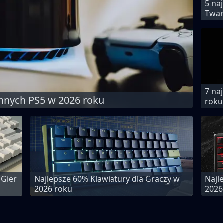
5 na
Twar
7 na
nnych PS5 w 2026 roku
roku
 Gier
Najlepsze 60% Klawiatury dla Graczy w
Najl
2026 roku
2026