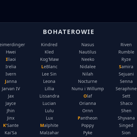
BOHATEROWIE
eimerdinger
Kindred
Nasus
Riven
Hwei
Kled
Nautilus
Rumble
Illaoi
Kog'Maw
Neeko
Ryze
Irelia
LeBlanc
Nidalee
Samira
Ivern
Lee Sin
Nilah
Sejuani
Janna
Leona
Nocturne
Senna
Jarvan IV
Lillia
Nunu i Willump
Seraphine
Jax
Lissandra
Olaf
Sett
Jayce
Lucian
Orianna
Shaco
Jhin
Lulu
Ornn
Shen
Jinx
Lux
Pantheon
Shyvana
K'Sante
Malphite
Poppy
Singed
Kai'Sa
Malzahar
Pyke
Sion