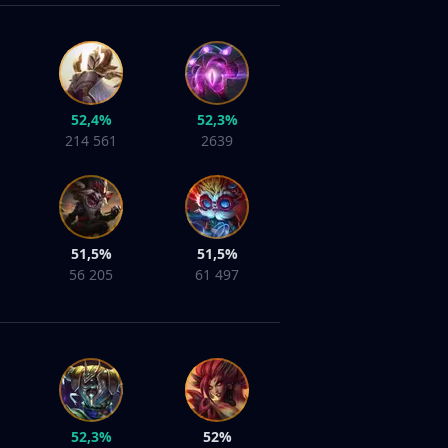
52,4%
52,3%
214 561
2639
51,5%
51,5%
56 205
61 497
52,3%
52%