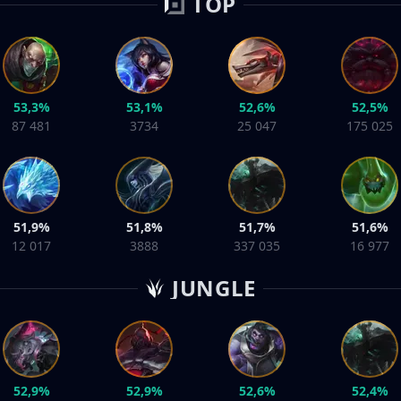
TOP
53,3%
53,1%
52,6%
52,5%
87 481
3734
25 047
175 025
51,9%
51,8%
51,7%
51,6%
12 017
3888
337 035
16 977
JUNGLE
52,9%
52,9%
52,6%
52,4%