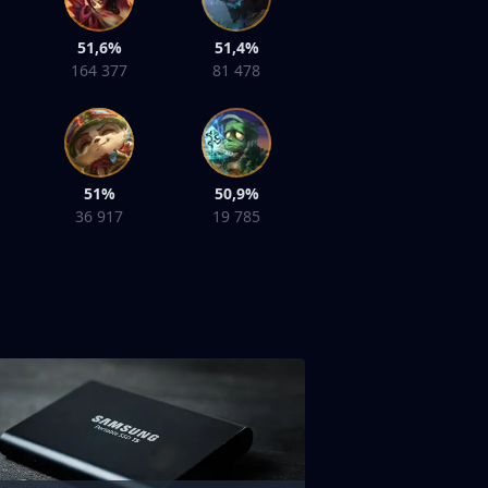
51,6%
51,4%
164 377
81 478
51%
50,9%
36 917
19 785