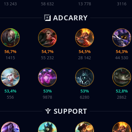
13 243
58 632
13 778
3116
ADCARRY
56,7%
54,7%
54,5%
54,3%
1415
55 232
28 142
44 530
53,4%
53%
53%
52,8%
556
9878
6280
2862
SUPPORT