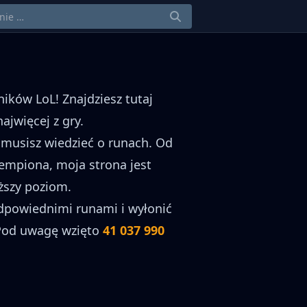
ników LoL! Znajdziesz tutaj
jwięcej z gry.
 musisz wiedzieć o runach. Od
empiona, moja strona jest
ższy poziom.
 odpowiednimi runami i wyłonić
 Pod uwagę wzięto
41 037 990