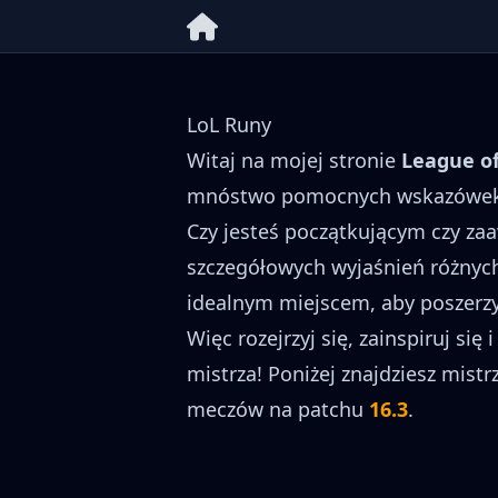
LoL Runy
Witaj na mojej stronie
League o
mnóstwo pomocnych wskazówek, t
Czy jesteś początkującym czy za
szczegółowych wyjaśnień różnyc
idealnym miejscem, aby poszerzy
Więc rozejrzyj się, zainspiruj s
mistrza! Poniżej znajdziesz mis
meczów na patchu
16.3
.