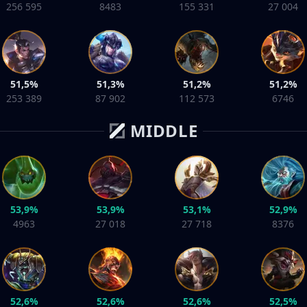
256 595
8483
155 331
27 004
51,5%
51,3%
51,2%
51,2%
253 389
87 902
112 573
6746
MIDDLE
53,9%
53,9%
53,1%
52,9%
4963
27 018
27 718
8376
52,6%
52,6%
52,6%
52,5%