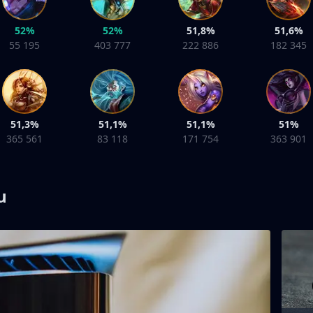
52%
52%
51,8%
51,6%
55 195
403 777
222 886
182 345
51,3%
51,1%
51,1%
51%
365 561
83 118
171 754
363 901
u