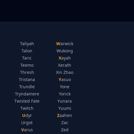
Taliyah
Warwick
Talon
Wukong
Taric
Xayah
Teemo
Xerath
Thresh
Xin Zhao
Tristana
Yasuo
Trundle
Yone
Tryndamere
Yorick
Twisted Fate
Yunara
Twitch
Yuumi
Udyr
Zaahen
Urgot
Zac
Varus
Zed