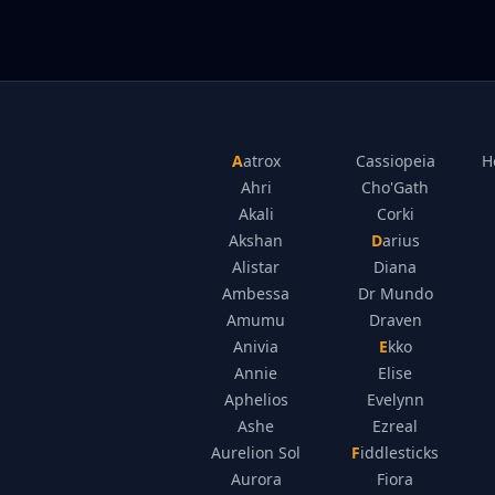
Aatrox
Cassiopeia
H
Ahri
Cho'Gath
Akali
Corki
Akshan
Darius
Alistar
Diana
Ambessa
Dr Mundo
Amumu
Draven
Anivia
Ekko
Annie
Elise
Aphelios
Evelynn
Ashe
Ezreal
Aurelion Sol
Fiddlesticks
Aurora
Fiora