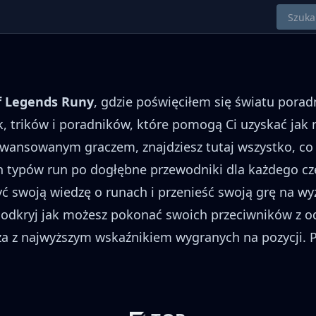
f Legends Runy
, gdzie poświęciłem się światu porad
rików i poradników, które pomogą Ci uzyskać jak na
awansowanym graczem, znajdziesz tutaj wszystko, co
h typów run po dogłębne przewodniki dla każdego cz
ć swoją wiedzę o runach i przenieść swoją grę na wy
ię i odkryj jak możesz pokonać swoich przeciwników z
trza z najwyższym wskaźnikiem wygranych na pozycji.