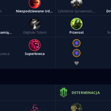
i
Niespodziewane Uderzenie
Szkolenie Sprawnościowe
Dr
Makabryczne Pamiątki
Głęboki Totem
Przerost
Re
Łowca
Superłowca
DETERMINACJA