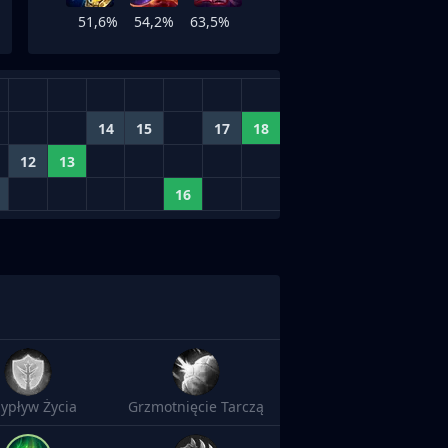
51,6%
54,2%
63,5%
14
15
17
18
12
13
16
zypływ Życia
Grzmotnięcie Tarczą