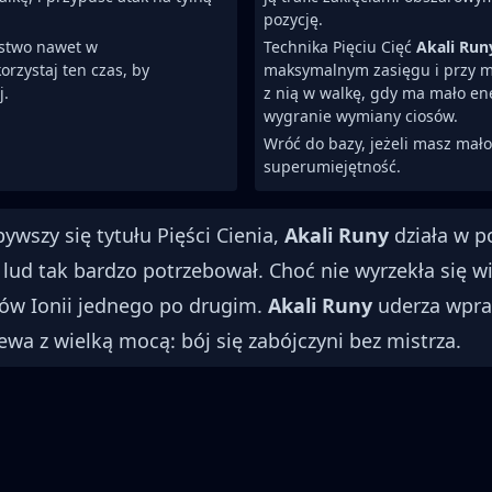
pozycję.
stwo nawet w
Technika Pięciu Cięć
Akali Run
rzystaj ten czas, by
maksymalnym zasięgu i przy m
j.
z nią w walkę, gdy ma mało en
wygranie wymiany ciosów.
Wróć do bazy, jeżeli masz mał
superumiejętność.
wszy się tytułu Pięści Cienia,
Akali Runy
działa w p
 lud tak bardzo potrzebował. Choć nie wyrzekła się wi
gów Ionii jednego po drugim.
Akali Runy
uderza wpra
iewa z wielką mocą: bój się zabójczyni bez mistrza.