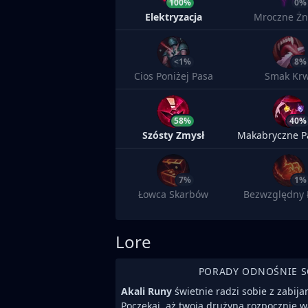
100%
0%
Elektryzacja
Mroczne Żn
<1%
8%
Cios Poniżej Pasa
Smak Krw
58%
40%
Szósty Zmysł
Makabryczne P
7%
1%
Łowca Skarbów
Bezwzględny 
Lore
PORADY ODNOŚNIE 
Akali Runy
świetnie radzi sobie z zabija
Poczekaj, aż twoja drużyna rozpocznie wa