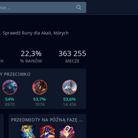
. Sprawdź Runy dla Akali, których
22,3%
363 255
CH
% BANÓW
MECZE
BY PRZECIWKO
54%
53,7%
53,6%
8970
7676
14 456
PRZEDMIOTY NA PÓŹNĄ FAZĘ MECZU