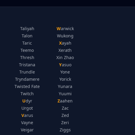
Taliyah
Warwick
Talon
Wukong
Taric
Xayah
Teemo
Xerath
Thresh
Xin Zhao
Tristana
Yasuo
Trundle
Yone
Tryndamere
Yorick
Twisted Fate
Yunara
Twitch
Yuumi
Udyr
Zaahen
Urgot
Zac
Varus
Zed
Vayne
Zeri
Veigar
Ziggs