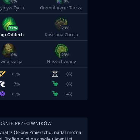
0%
0%
zypływ Życia
Grzmotnięcie Tarczą
77%
23%
ugi Oddech
Kościana Zbroja
0%
23%
witalizacja
Niezachwiany
<1%
0%
7%
0%
<1%
14%
OŚNIE PRZECIWNIKÓW
nątrz Osłony Zmierzchu, nadal można
. Trafienie jej na chwilę ujawni jej