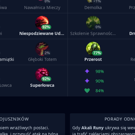
0%
<1%
iwa
Nawałnica Mieczy
Demolka
Pr
92%
0%
i
Niespodziewane Uderzenie
Szkolenie Sprawnościowe
Dr
2%
77%
amiątki
Głęboki Totem
Przerost
Re
98%
92%
90%
Łowca
Superłowca
84%
SOJUSZNIKÓW
PORADY ODN
niem wrażliwych postaci.
Gdy
Akali Runy
ukrywa się wew
lkę, i przypuść atak na tylną
ją trafić zaklęciami obszarowymi