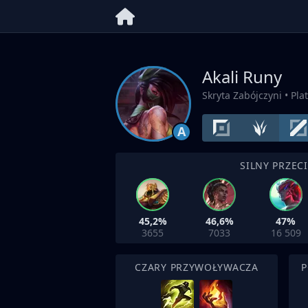
Akali Runy
Skryta Zabójczyni
• Pla
A
SILNY PRZEC
45,2%
46,6%
47%
3655
7033
16 509
CZARY PRZYWOŁYWACZA
P