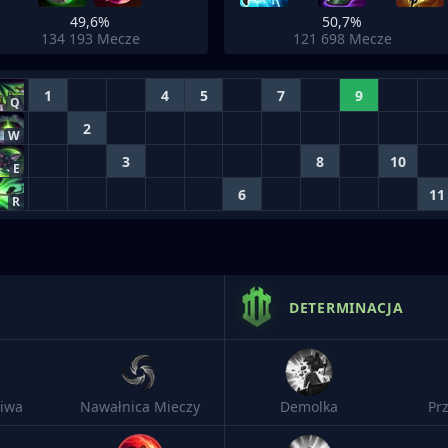
49,6%
50,7%
134 193
Mecze
121 698
Mecze
1
4
5
7
9
Q
2
W
3
8
10
E
6
11
R
DETERMINACJA
iwa
Nawałnica Mieczy
Demolka
Pr