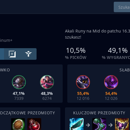
Akali Runy na
Mid
do patchu 16.3
szukasz!
tinum+
10,5%
49,1%
% PICKÓW
% WYGRANY
IWKO
SŁA
47,1%
48,3%
55,4%
54,4%
7339
6274
12 016
12 026
OCZĄTKOWE PRZEDMIOTY
KLUCZOWE PRZEDMIOTY