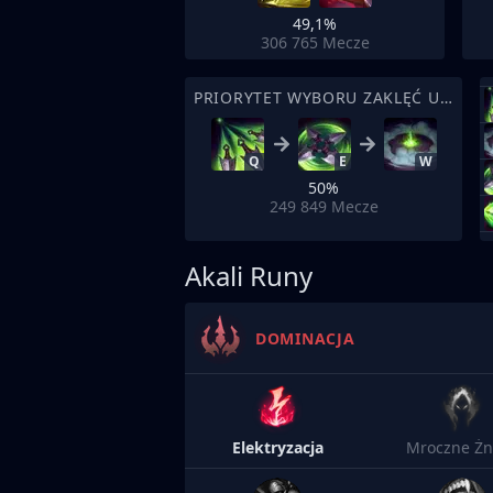
49,1%
306 765
Mecze
PRIORYTET WYBORU ZAKLĘĆ UMIEJĘTNOŚCI
Q
E
W
50%
249 849
Mecze
Akali Runy
DOMINACJA
Elektryzacja
Mroczne Żn