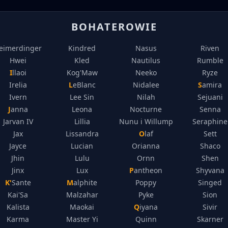
BOHATEROWIE
eimerdinger
Kindred
Nasus
Riven
Hwei
Kled
Nautilus
Rumble
Illaoi
Kog'Maw
Neeko
Ryze
Irelia
LeBlanc
Nidalee
Samira
Ivern
Lee Sin
Nilah
Sejuani
Janna
Leona
Nocturne
Senna
Jarvan IV
Lillia
Nunu i Willump
Seraphine
Jax
Lissandra
Olaf
Sett
Jayce
Lucian
Orianna
Shaco
Jhin
Lulu
Ornn
Shen
Jinx
Lux
Pantheon
Shyvana
K'Sante
Malphite
Poppy
Singed
Kai'Sa
Malzahar
Pyke
Sion
Kalista
Maokai
Qiyana
Sivir
Karma
Master Yi
Quinn
Skarner