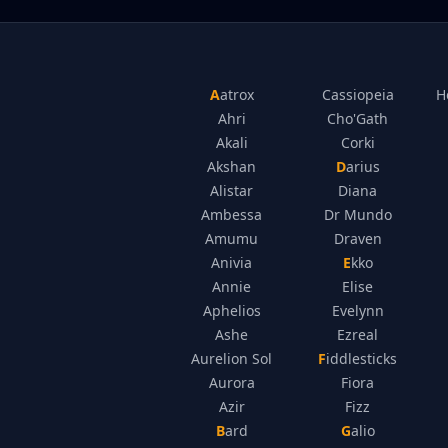
Aatrox
Cassiopeia
H
Ahri
Cho'Gath
Akali
Corki
Akshan
Darius
Alistar
Diana
Ambessa
Dr Mundo
Amumu
Draven
Anivia
Ekko
Annie
Elise
Aphelios
Evelynn
Ashe
Ezreal
Aurelion Sol
Fiddlesticks
Aurora
Fiora
Azir
Fizz
Bard
Galio