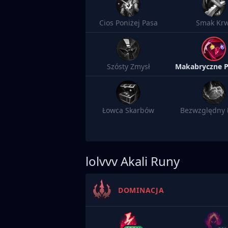
Cios Poniżej Pasa
Smak Krw
Szósty Zmysł
Łowca Skarbów
Bezwzględny 
lolvvv
Akali Runy
DOMINACJA