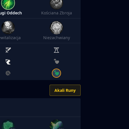
ugi Oddech
Kościana Zbroja
witalizacja
Niezachwiany
Akali Runy